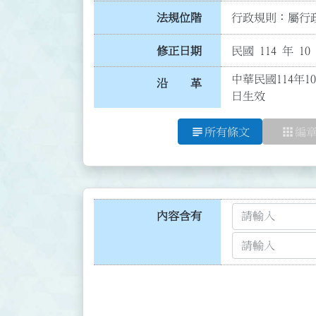
法規位階
行政規則：屬行政
修正日期
民國 114 年 10
中華民國114年1
沿 革
日生效
subject
apps
所有條文
編
內容含有