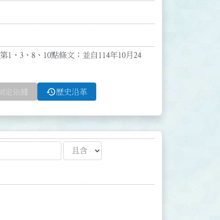
1、3、8、10點條文；並自114年10月24
history
制定依據
歷史沿革