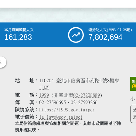
本月頁面瀏覽人次
總造訪人次
(自93.07.26起)
161,283
7,802,694
策
地 址
110204 臺北市信義區市府路1號8樓東
北區
電 話
1999
(非臺北市
02-27208889
)
小
傳 真
02-27596695、02-27593266
陳情系統
https://1999.gov.taipei
電子信箱
la_laws@gov.taipei
本局信箱係處理與系統相關之問題，其餘市政問題請至陳
情系統反映。