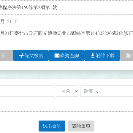
程序法第159條第2項第1款
 月 21 日
0月21日臺北市政府觀光傳播局北市觀綜字第1143022206號函修正第
tune
pin
file_download
extension
章節
條文檢索
條號查詢
附件下載
送出查詢
清除重填