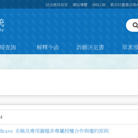
回法務局首頁
網站導覽
ENGLISH
都市計畫書法規
規查詢
解釋令函
訴願決定書
草案
4
Bravo 名稱及專用圖檔非專屬授權合作與邀約原則