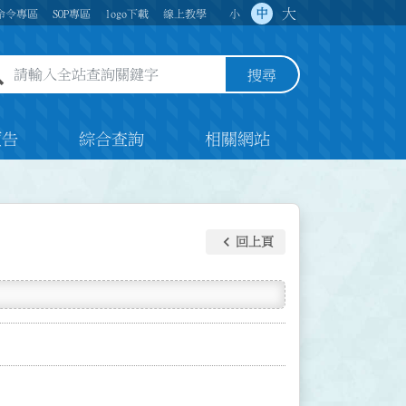
大
中
命令專區
SOP專區
logo下載
線上教學
小
全站查詢關鍵字欄位
搜尋
預告
綜合查詢
相關網站
keyboard_arrow_left
回上頁