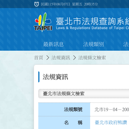
跳到主要內容
alarm
:::
民國115年08月07日 星期五
20時35分
最新訊息
法規類別
法
:::
:::
首頁
法規資訊
法規條文檢索
法規資訊
臺北市法規條文檢索
法規類號
北市19－04－200
臺北市政府熊讚 
名 稱