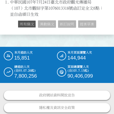
1.
中華民國107年7月24日臺北市政府觀光傳播局
（107）北市觀綜字第1076013318號函訂定全文6點；
並自函頒日生效
所有條文
異動條文
新訂說明
提案草案
本月造訪人次
本月頁面瀏覽人次
:::
15,851
144,944
總造訪人次
頁面總瀏覽人次
(自93.07.26起)
(自105.7.15起)
7,800,256
90,406,099
政府網站資料開放宣告
隱私權及資訊安全政策