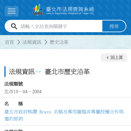
跳到主要內容
展開選單
全站查詢關鍵字欄位
搜尋
:::
:::
首頁
法規資訊
歷史沿革
keyboard_arrow_left
回上頁
法規資訊
臺北市歷史沿革
法規類號
北市19－04－2004
名 稱
臺北市政府熊讚 Bravo 名稱及專用圖檔非專屬授權合作與
邀約原則