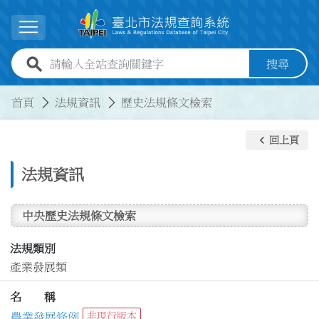
跳到主要內容
展開選單
全站查詢關鍵字欄位
搜尋
:::
:::
首頁
法規資訊
歷史法規條文檢索
keyboard_arrow_left
回上頁
法規資訊
中央歷史法規條文檢索
法規類別
產業發展類
名 稱
農業發展條例
非現行版本