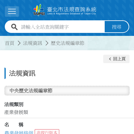
跳到主要內容
展開選單
全站查詢關鍵字欄位
搜尋
:::
:::
首頁
法規資訊
歷史法規編章節
keyboard_arrow_left
回上頁
法規資訊
中央歷史法規編章節
法規類別
產業發展類
名 稱
農業發展條例
非現行版本