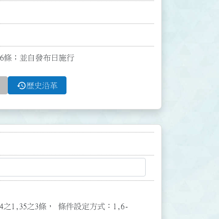
文16條；並自發布日施行
history
歷史沿革
3,34之1,35之3條， 條件設定方式：1,6-