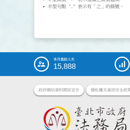
半型句點 "." 表示有「之」的條號。
本月造訪人次
:::
15,888
政府網站資料開放宣告
隱私權及資訊安全政