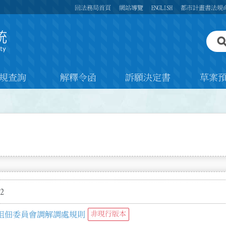
回法務局首頁
網站導覽
ENGLISH
都市計畫書法規
規查詢
解釋令函
訴願決定書
草案
2
租佃委員會調解調處規則
非現行版本