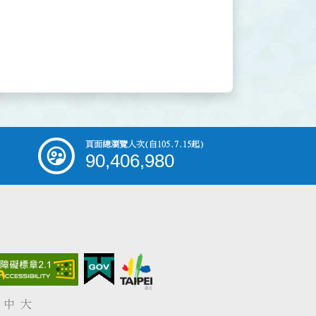
頁面總瀏覽人次
(自105.7.15起)
90,406,980
中
大