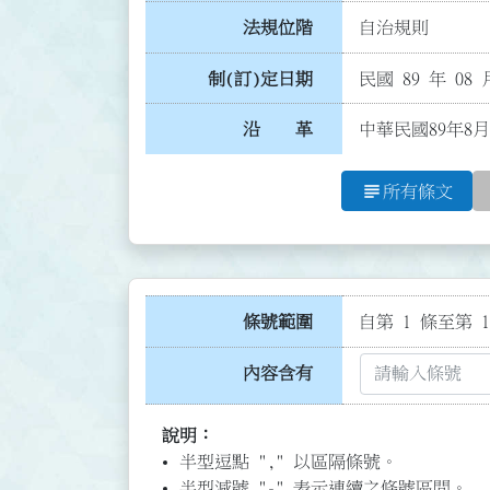
法規位階
自治規則
制(訂)定日期
民國 89 年 08 
沿 革
中華民國89年8月
subject
所有條文
條號範圍
自第 1 條至第 1
內容含有
說明：
半型逗點 "," 以區隔條號。
半型減號 "-" 表示連續之條號區間。