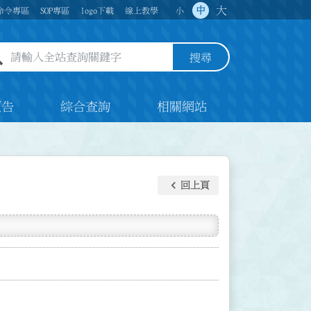
大
中
命令專區
SOP專區
logo下載
線上教學
小
全站查詢關鍵字欄位
搜尋
預告
綜合查詢
相關網站
keyboard_arrow_left
回上頁