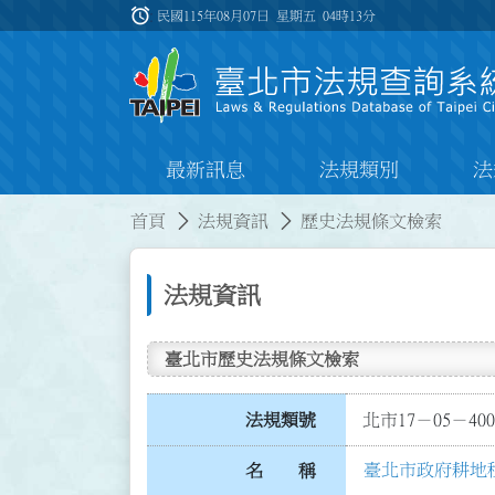
跳到主要內容
alarm
:::
民國115年08月07日 星期五
04時13分
最新訊息
法規類別
法
:::
:::
首頁
法規資訊
歷史法規條文檢索
法規資訊
臺北市歷史法規條文檢索
法規類號
北市17－05－400
臺北市政府耕地
名 稱