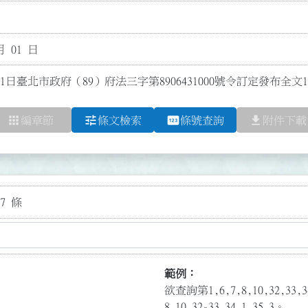
月 01 日
1日臺北市政府（89）府法三字第8906431000號令訂定發布全
apps
tune
pin
file_download
編章節
條文檢索
條號查詢
附件下載
7 條
範例：
欲查詢第1,6,7,8,10,32,3
8,10,32-33,34.1,35.3。