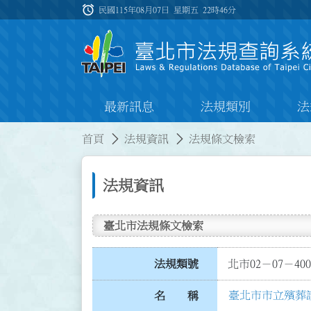
跳到主要內容
alarm
:::
民國115年08月07日 星期五
22時46分
最新訊息
法規類別
法
:::
:::
首頁
法規資訊
法規條文檢索
法規資訊
臺北市法規條文檢索
法規類號
北市02－07－400
臺北市市立殯葬
名 稱