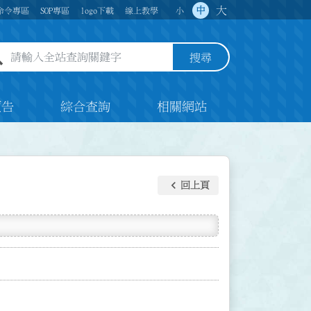
大
中
命令專區
SOP專區
logo下載
線上教學
小
全站查詢關鍵字欄位
搜尋
預告
綜合查詢
相關網站
keyboard_arrow_left
回上頁