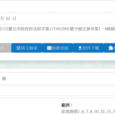
 月 01 日
月1日臺北市政府府法綜字第1153032991號令修正發布第1、6條
tune
pin
file_download
extension
章節
條文檢索
條號查詢
附件下載
 條
範例：
欲查詢第1,6,7,8,10,32,3