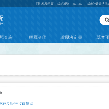
回法務局首頁
網站導覽
ENGLISH
都市計畫書法規
規查詢
解釋令函
訴願決定書
草案
6
設施及服務收費標準