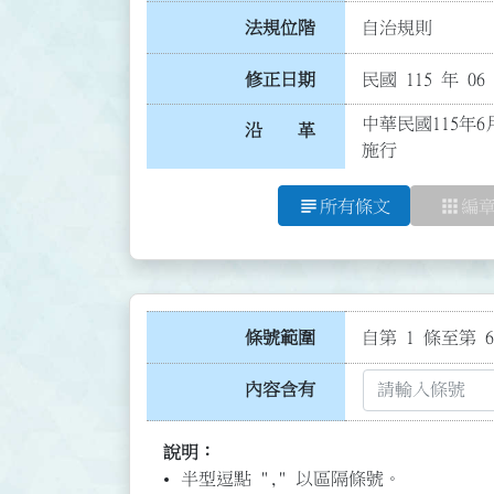
法規位階
自治規則
修正日期
民國 115 年 06
中華民國115年6
沿 革
施行
subject
apps
所有條文
編
條號範圍
自第 1 條至第 6
內容含有
說明：
半型逗點 "," 以區隔條號。