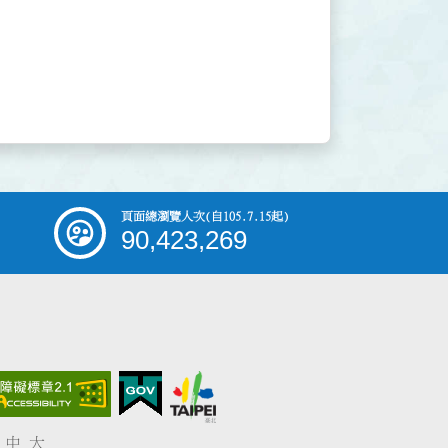
頁面總瀏覽人次
(自105.7.15起)
90,423,269
中
大