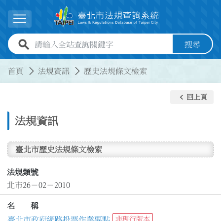
跳到主要內容
展開選單
全站查詢關鍵字欄位
搜尋
:::
:::
首頁
法規資訊
歷史法規條文檢索
keyboard_arrow_left
回上頁
法規資訊
臺北市歷史法規條文檢索
法規類號
北市26－02－2010
名 稱
臺北市政府網路投票作業要點
非現行版本