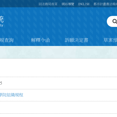
回法務局首頁
網站導覽
ENGLISH
都市計畫書法規
規查詢
解釋令函
訴願決定書
草案
5
學院組織規程