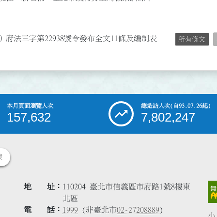
）府法三字第22938號令發布全文11條及編制表
所有條文
本月頁面瀏覽人次
總造訪人次
(自93.07.26起)
157,632
7,802,247
策
地 址
110204 臺北市信義區市府路1號8樓東
北區
電 話
1999
(非臺北市
02-27208889
)
小