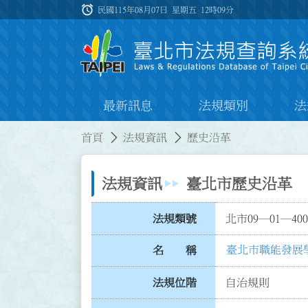
跳到主要內容
alarm
:::
民國115年08月07日 星期五
12時09分
最新訊息
法規類別
法
:::
:::
首頁
法規資訊
歷史沿革
法規資訊
臺北市歷史沿革
法規類號
北市09─01─400
臺北市職能發展
名 稱
法規位階
自治規則