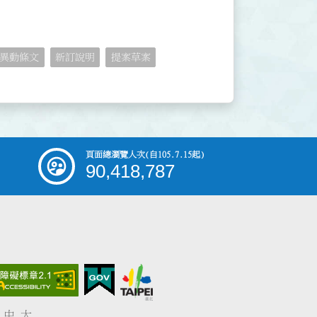
異動條文
新訂說明
提案草案
頁面總瀏覽人次
(自105.7.15起)
90,418,787
中
大