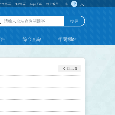
大
中
命令專區
SOP專區
logo下載
線上教學
小
全站查詢關鍵字欄位
搜尋
預告
綜合查詢
相關網站
keyboard_arrow_left
回上頁