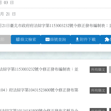
月 03 日
 月 21 日
月21日臺北市政府府法綜字第1153003232號令修正發布編制表；
tune
pin
file_download
extension
章節
條文檢索
條號查詢
附件下載
法綜字第1153003232號令修正發布編制表；並
所有條文
04）府法綜字第10431523800號令修正發布第
所有條文
法綜字第10134183500號令修正發布名稱及全