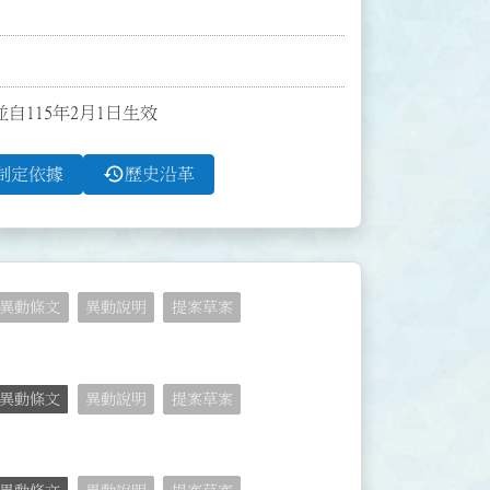
並自115年2月1日生效
history
制定依據
歷史沿革
異動條文
異動說明
提案草案
異動條文
異動說明
提案草案