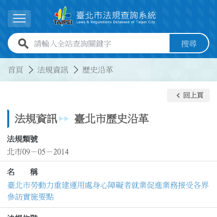
跳到主要內容
展開選單
全站查詢關鍵字欄位
搜尋
:::
:::
首頁
法規資訊
歷史沿革
keyboard_arrow_left
回上頁
法規資訊
臺北市歷史沿革
法規類號
北市09－05－2014
名 稱
臺北市勞動力重建運用處身心障礙者就業促進業務接受各界
參訪實施要點