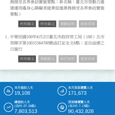
務接受各界參訪實施要點；新名稱：臺北市勞動力重
建運用處身心障礙者就業促進業務接受各界參訪實施
要點）
所有條文
所有條文
異動說明
提案草案
1.
中華民國100年8月2日臺北市政府勞工局（100）北市
勞障字第10033384700號函訂定全文6點；並自函頒之
日施行
所有條文
異動條文
新訂說明
提案草案
本月造訪人次
本月頁面瀏覽人次
:::
19,108
171,673
總造訪人次
頁面總瀏覽人次
(自93.07.26起)
(自105.7.15起)
7,803,513
90,432,828