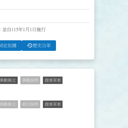
；並自115年1月1日施行
history
制定依據
歷史沿革
異動條文
異動說明
提案草案
異動條文
新訂說明
提案草案