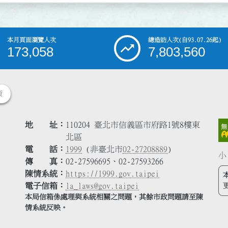
本月頁面瀏覽人次
總造訪人次
(自93.07.26起)
173,058
7,803,560
策
地 址
110204 臺北市信義區市府路1號8樓東
北區
電 話
1999
(非臺北市
02-27208889
)
小
傳 真
02-27596695、02-27593266
陳情系統
https://1999.gov.taipei
電子信箱
la_laws@gov.taipei
本局信箱係處理與系統相關之問題，其餘市政問題請至陳
情系統反映。