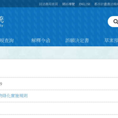
回法務局首頁
網站導覽
ENGLISH
都市計畫書法規
規查詢
解釋令函
訴願決定書
草案
9
物綠化實施規則