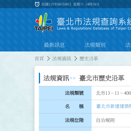
跳到主要內容
alarm
:::
民國115年08月08日 星期六
14時18分
最新訊息
法規類別
法
:::
:::
首頁
法規資訊
歷史沿革
法規資訊
臺北市歷史沿革
法規類號
北市13－11－400
臺北市新建建築
名 稱
法規位階
自治規則