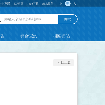
大
中
命令專區
SOP專區
logo下載
線上教學
小
全站查詢關鍵字欄位
搜尋
預告
綜合查詢
相關網站
keyboard_arrow_left
回上頁