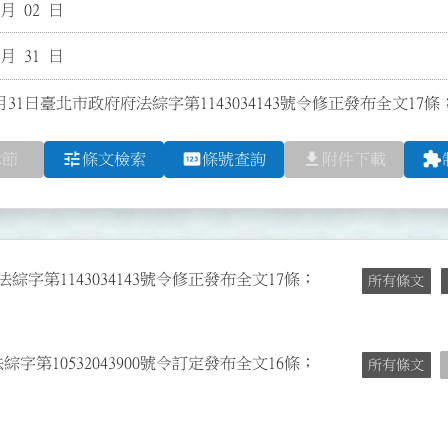
 月 02 日
 月 31 日
月31日臺北市政府府法綜字第1143034143號令修正發布全文17條
tune
pin
file_download
extension
章節
條文檢索
條號查詢
附件下載
綜字第1143034143號令修正發布全文17條；
所有條文
字第10532043900號令訂定發布全文16條；
所有條文