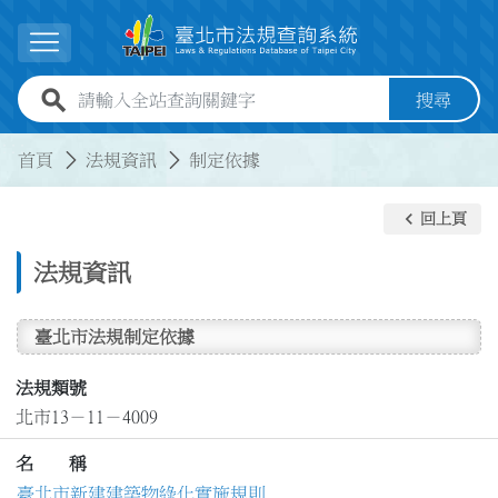
跳到主要內容
展開選單
全站查詢關鍵字欄位
搜尋
:::
:::
首頁
法規資訊
制定依據
keyboard_arrow_left
回上頁
法規資訊
臺北市法規制定依據
法規類號
北市13－11－4009
名 稱
臺北市新建建築物綠化實施規則