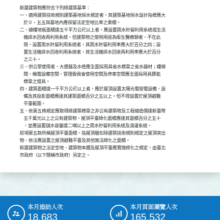
新建建築物應符合下列綠建築基準：

一、適用建築技術規則建築基地保水規定者，其建築基地保水設計指標應大

    於０‧五五與基地內應保留法定空地比率之乘積。

二、總樓地板面積達五千平方公尺以上者，應設置雨水貯留利用系統或生活

    雜排水回收再利用系統。但建築物之使用用途為衛生醫療類者，不在此

    限。設置雨水貯留利用系統者，其雨水貯留利用率應大於百分之四；設

    置生活雜排水回收利用系統者，其生活雜排水回收再利用率應大於百分

    之三十。

三、供公眾使用者，大便器及水栓應全面採用具省水標章之省水器材；樓梯

    間、機電設備空間、管理委員會使用空間及停車空間應全面採用具節能

    標章之燈具。

四、建築面積達一千平方公尺以上者，應於屋頂設置太陽光電發電設備，設

    備及其投影面積應達其建築面積百分之五以上。但不得設置於屋頂避難

    平臺範圍。

五、依第五條規定應取得綠建築標章之非公有建築物及工程總造價達新臺幣

    五千萬元以上之公有建築物，屋頂平臺綠化面積應達其面積百分之五十

    ，並應設置儲水容量達二噸以上之雨水貯留利用系統及澆灌系統。

前項第五款所稱屋頂平臺面積，指屋頂層扣除建築技術規則規定之屋頂突出

物、依法應設置之屋頂避難平臺及其他無法綠化之面積。

新建建築物之法定空地、建築物本體及屋頂平臺應實施綠化之規定，由臺北

市政府（以下簡稱市政府）另定之。
本月造訪人次
本月頁面瀏覽人次
:::
18,683
165,532