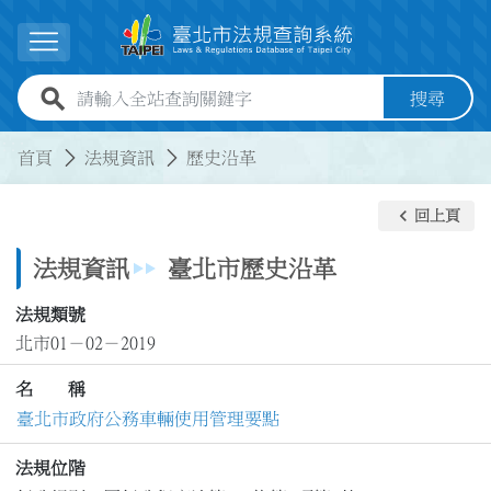
跳到主要內容
展開選單
全站查詢關鍵字欄位
搜尋
:::
:::
首頁
法規資訊
歷史沿革
keyboard_arrow_left
回上頁
法規資訊
臺北市歷史沿革
法規類號
北市01－02－2019
名 稱
臺北市政府公務車輛使用管理要點
法規位階