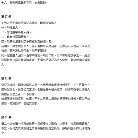
十六、受監護或輔助宣告，尚未撤銷。
第 27 條
下列人員不得申請登記為總統、副總統候選人：

一、現役軍人。

二、辦理選舉事務人員。

三、具有外國國籍者。

四、依其他法律規定不得登記為候選人者。

前項第一款之現役軍人，屬於後備軍人應召者，在應召未入營前，或係受

教育、勤務及點閱召集，均不受限制。

同一組當選人因第一百零四條第一項第二款、第三款所定情事之一，經法

院同時判決當選無效確定者，不得申請登記為該次總統、副總統補選候選

人。
第 31 條
登記為總統、副總統候選人時，各組應繳納保證金新臺幣一千五百萬元。

前項保證金，應於公告當選人名單後三十日內發還。但得票數不足選舉人

總數百分之五者，不予發還。

前項保證金發還前，依第一百十三條第二項規定應逕予扣除者，應先予以

扣除，有餘額時，發給其餘額。
第 32 條
第二十三條第一項及前條第一項保證金之繳納，以現金、金融機構簽發之

本票、保付支票或郵局之業務專用劃撥支票為限；繳納現金不得以硬幣為

之。