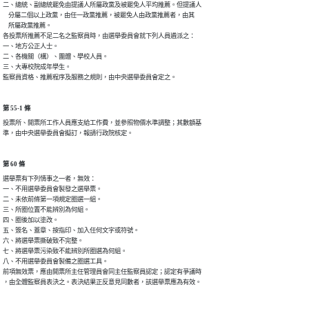
二、總統、副總統罷免由提議人所屬政黨及被罷免人平均推薦。但提議人

    分屬二個以上政黨，由任一政黨推薦，被罷免人由政黨推薦者，由其

    所屬政黨推薦。

各投票所推薦不足二名之監察員時，由選舉委員會就下列人員遴派之：

一、地方公正人士。

二、各機關（構）、團體、學校人員。

三、大專校院成年學生。

監察員資格、推薦程序及服務之規則，由中央選舉委員會定之。
第 55-1 條
投票所、開票所工作人員應支給工作費，並參照物價水準調整；其數額基

準，由中央選舉委員會擬訂，報請行政院核定。
第 60 條
選舉票有下列情事之一者，無效：

一、不用選舉委員會製發之選舉票。

二、未依前條第一項規定圈選一組。

三、所圈位置不能辨別為何組。

四、圈後加以塗改。

五、簽名、蓋章、按指印、加入任何文字或符號。

六、將選舉票撕破致不完整。

七、將選舉票污染致不能辨別所圈選為何組。

八、不用選舉委員會製備之圈選工具。

前項無效票，應由開票所主任管理員會同主任監察員認定；認定有爭議時

，由全體監察員表決之。表決結果正反意見同數者，該選舉票應為有效。