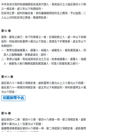
中央及地方政府各級機關首長或其代理人、受其指示之人違反第四十六條

之一規定者，處三年以下有期徒刑。

犯前項之罪，經判刑確定者，其所屬機關得就所支之費用，予以追償；二

人以上共同犯前項之罪者，應連帶負責。
第 92 條
選舉、罷免之進行，有下列情事之一者，在場助勢之人，處一年以下有期

徒刑、拘役或科新臺幣十萬元以下罰金；首謀及下手實施者，處五年以下

有期徒刑：

一、聚眾包圍被連署人、連署人、候選人、被罷免人、罷免案提議人、同

    意人之服務機關、辦事處或住、居所。

二、聚眾以強暴、脅迫或其他非法之方法，妨害被連署人、連署人、候選

    人、被罷免人執行職務或罷免案提議人、同意人對罷免案之進行。
第 93-1 條
違反第六十一條第三項規定者，處新臺幣三萬元以上三十萬元以下罰鍰。

違反第六十一條第四項規定者，處五年以下有期徒刑，併科新臺幣五十萬

元以下罰金。
相關解釋令函
第 96 條
違反第四十二條、第四十三條、第四十八條第一項、第三項規定者，處新

臺幣十萬元以上一百萬元以下罰鍰。

廣播電視事業違反第四十六條第一項、第二項或第三項規定者，處新臺幣
