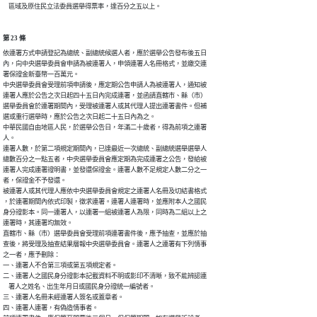
    區域及原住民立法委員選舉得票率，達百分之五以上。
第 23 條
依連署方式申請登記為總統、副總統候選人者，應於選舉公告發布後五日

內，向中央選舉委員會申請為被連署人，申領連署人名冊格式，並繳交連

署保證金新臺幣一百萬元。

中央選舉委員會受理前項申請後，應定期公告申請人為被連署人，通知被

連署人應於公告之次日起四十五日內完成連署，並函請直轄市、縣（市）

選舉委員會於連署期間內，受理被連署人或其代理人提出連署書件。但補

選或重行選舉時，應於公告之次日起二十五日內為之。

中華民國自由地區人民，於選舉公告日，年滿二十歲者，得為前項之連署

人。

連署人數，於第二項規定期間內，已達最近一次總統、副總統選舉選舉人

總數百分之一點五者，中央選舉委員會應定期為完成連署之公告，發給被

連署人完成連署證明書，並發還保證金。連署人數不足規定人數二分之一

者，保證金不予發還。

被連署人或其代理人應依中央選舉委員會規定之連署人名冊及切結書格式

，於連署期間內依式印製，徵求連署。連署人連署時，並應附本人之國民

身分證影本。同一連署人，以連署一組被連署人為限，同時為二組以上之

連署時，其連署均無效。

直轄市、縣（市）選舉委員會受理前項連署書件後，應予抽查，並應於抽

查後，將受理及抽查結果層報中央選舉委員會。連署人之連署有下列情事

之一者，應予刪除：

一、連署人不合第三項或第五項規定者。

二、連署人之國民身分證影本記載資料不明或影印不清晰，致不能辨認連

    署人之姓名、出生年月日或國民身分證統一編號者。

三、連署人名冊未經連署人簽名或蓋章者。

四、連署人連署，有偽造情事者。
