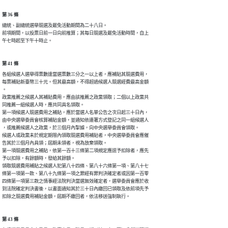
第 36 條
總統、副總統選舉競選及罷免活動期間為二十八日。

前項期間，以投票日前一日向前推算；其每日競選及罷免活動時間，自上

午七時起至下午十時止。
第 41 條
各組候選人選舉得票數達當選票數三分之一以上者，應補貼其競選費用，

每票補貼新臺幣三十元。但其最高額，不得超過候選人競選經費最高金額

。

政黨推薦之候選人其補貼費用，應由該推薦之政黨領取；二個以上政黨共

同推薦一組候選人時，應共同具名領取。

第一項候選人競選費用之補貼，應於當選人名單公告之次日起三十日內，

由中央選舉委員會核算補貼金額，並通知依連署方式登記之同一組候選人

，或推薦候選人之政黨，於三個月內掣據，向中央選舉委員會領取。

候選人或政黨未於規定期限內領取競選費用補貼者，中央選舉委員會應催

告其於三個月內具領；屆期未領者，視為放棄領取。

第一項競選費用之補貼，依第一百十三條第二項規定應逕予扣除者，應先

予以扣除，有餘額時，發給其餘額。

領取競選費用補貼之候選人犯第八十四條、第八十六條第一項、第八十七

條第一項第一款、第八十九條第一項之罪經有罪判決確定者或因第一百零

四條第一項第三款之情事經法院判決當選無效確定者，選舉委員會應於收

到法院確定判決書後，以書面通知其於三十日內繳回已領取及依前項先予

扣除之競選費用補貼金額，屆期不繳回者，依法移送強制執行。
第 43 條