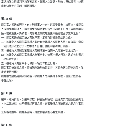
當選無效之訴經判決無效確定者，當選人之當選，無效；已就職者，並應

自判決確定之日起，解除職務。
第 108 條
罷免案之通過或否決，有下列情事之一者，選舉委員會、檢察官、被罷免

人或罷免案提議人，得於罷免投票結果公告之日起六十日內，以罷免案提

議人或被罷免人為被告，向管轄法院提起罷免案通過或否決無效之訴：

一、罷免案通過或否決之票數不實，足認有影響投票結果之虞。

二、被罷免人或罷免案提議人對於有投票權人或選務人員，以強暴、脅迫

    或其他非法之方法，妨害他人自由行使投票權或執行職務。

三、被罷免人或罷免案提議人有刑法第一百四十六條第一項之行為。

四、被罷免人或罷免案提議人有第八十六條第一項之行為，足認有影響選

    舉結果之虞。

五、被罷免人有第八十七條第一項第三款之行為。

罷免案否決無效之訴，經法院判決無效確定者，其罷免案之否決無效，並

定期重行投票。

罷免案之通過經判決無效者，被罷免人之職務應予恢復。但無法恢復者，

不在此限。
第 111 條
選舉、罷免訴訟，設選舉法庭，採合議制審理，並應先於其他訴訟審判之

，以二審終結，並不得提起再審之訴。各審受理之法院應於六個月內審結

。

法院審理選舉、罷免訴訟時，應依職權調查必要之事證。
第 113 條