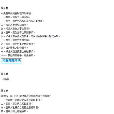
第 7 條
中央選舉委員會辦理下列事項：

一、選舉、罷免之公告事項。

二、選舉、罷免事務進行程序及計畫事項。

三、候選人申請登記事項。

四、候選人資格之審定事項。

五、選舉、罷免宣導之策劃事項。

六、候選人電視政見發表會、電視罷免說明會之辦理事項。

七、選舉、罷免之監察事項。

八、選舉、罷免結果之審定事項。

九、當選證書之製發事項。

十、候選人競選費用之補貼事項。

十一、其他有關選舉、罷免事項。
相關解釋令函
第 8 條
（刪除）
第 9 條
直轄市、縣（市）選舉委員會分別辦理下列事項：

一、投票所、開票所之設置及管理事項。

二、選舉、罷免票之印製事項。

三、選舉人名冊公告閱覽之督導事項。

四、選舉公報之印製事項。
