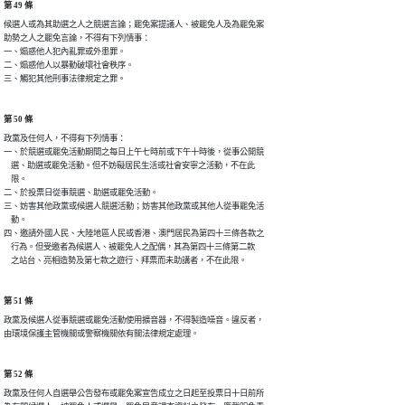
第 49 條
候選人或為其助選之人之競選言論；罷免案提議人、被罷免人及為罷免案

助勢之人之罷免言論，不得有下列情事：

一、煽惑他人犯內亂罪或外患罪。

二、煽惑他人以暴動破壞社會秩序。

三、觸犯其他刑事法律規定之罪。
第 50 條
政黨及任何人，不得有下列情事：

一、於競選或罷免活動期間之每日上午七時前或下午十時後，從事公開競

    選、助選或罷免活動。但不妨礙居民生活或社會安寧之活動，不在此

    限。

二、於投票日從事競選、助選或罷免活動。

三、妨害其他政黨或候選人競選活動；妨害其他政黨或其他人從事罷免活

    動。

四、邀請外國人民、大陸地區人民或香港、澳門居民為第四十三條各款之

    行為。但受邀者為候選人、被罷免人之配偶，其為第四十三條第二款

    之站台、亮相造勢及第七款之遊行、拜票而未助講者，不在此限。
第 51 條
政黨及候選人從事競選或罷免活動使用擴音器，不得製造噪音。違反者，

由環境保護主管機關或警察機關依有關法律規定處理。
第 52 條
政黨及任何人自選舉公告發布或罷免案宣告成立之日起至投票日十日前所
