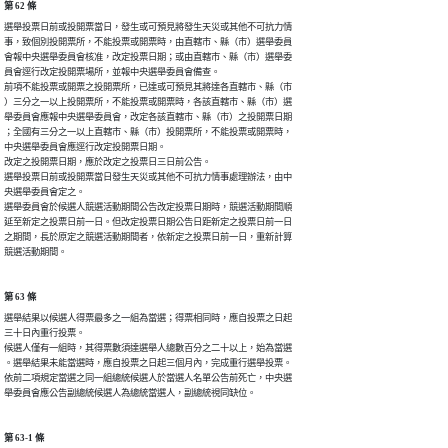
第 62 條
選舉投票日前或投開票當日，發生或可預見將發生天災或其他不可抗力情

事，致個別投開票所，不能投票或開票時，由直轄市、縣（市）選舉委員

會報中央選舉委員會核准，改定投票日期；或由直轄市、縣（市）選舉委

員會逕行改定投開票場所，並報中央選舉委員會備查。

前項不能投票或開票之投開票所，已達或可預見其將達各直轄市、縣（市

）三分之一以上投開票所，不能投票或開票時，各該直轄市、縣（市）選

舉委員會應報中央選舉委員會，改定各該直轄市、縣（市）之投開票日期

；全國有三分之一以上直轄市、縣（市）投開票所，不能投票或開票時，

中央選舉委員會應逕行改定投開票日期。

改定之投開票日期，應於改定之投票日三日前公告。

選舉投票日前或投開票當日發生天災或其他不可抗力情事處理辦法，由中

央選舉委員會定之。

選舉委員會於候選人競選活動期間公告改定投票日期時，競選活動期間順

延至新定之投票日前一日。但改定投票日期公告日距新定之投票日前一日

之期間，長於原定之競選活動期間者，依新定之投票日前一日，重新計算

競選活動期間。
第 63 條
選舉結果以候選人得票最多之一組為當選；得票相同時，應自投票之日起

三十日內重行投票。

候選人僅有一組時，其得票數須達選舉人總數百分之二十以上，始為當選

。選舉結果未能當選時，應自投票之日起三個月內，完成重行選舉投票。

依前二項規定當選之同一組總統候選人於當選人名單公告前死亡，中央選

舉委員會應公告副總統候選人為總統當選人，副總統視同缺位。
第 63-1 條