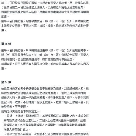
前二十日已登錄戶籍登記資料，依規定有選舉人資格者，應一律編入名冊

；投票日前二十日以後遷出之選舉人，仍應在原戶籍地之投票所投票。

返國行使選舉權之選舉人名冊，應由最後遷出國外時之原戶籍地戶政機關

編造。

選舉人名冊編造後，除選舉委員會、鄉（鎮、市、區）公所、戶政機關依

本法規定使用外，不得以抄寫、複印、攝影、錄音或其他任何方式對外提

供。
第 18 條
選舉人名冊編造後，戶政機關應送由鄉（鎮、市、區）公所函報直轄市、

縣（市）選舉委員會備查，並由鄉（鎮、市、區）公所公告閱覽，選舉人

得到場查閱，發現錯誤或遺漏時，得於閱覽期間內申請更正。

前項查閱，選舉人應憑本人國民身分證，並以查閱其本人及其戶內人員為

限。
第 22 條
依政黨推薦方式向中央選舉委員會申請登記為總統、副總統候選人者，應

檢附加蓋內政部發給該政黨圖記之政黨推薦書；二個以上政黨共同推薦一

組候選人時，應檢附一份政黨推薦書，排列推薦政黨之順序，並分別蓋用

圖記。同一政黨，不得推薦二組以上候選人，推薦二組以上候選人者，其

後登記者，不予受理。

前項之政黨應符合下列規定之一：

一、最近一次總統、副總統選舉，其所推薦候選人得票數之和，達該次選

    舉有效票總和百分之五以上。二個以上政黨共同推薦一組總統、副總

    統候選人者，各該政黨推薦候選人之得票數，以推薦政黨數除其推薦

    候選人得票數計算之。

二、選舉公告發布前最近一次全國不分區及僑居國外國民立法委員選舉或
