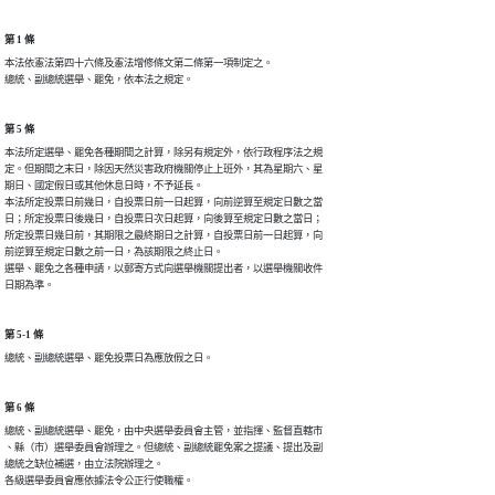
第 1 條
本法依憲法第四十六條及憲法增修條文第二條第一項制定之。

總統、副總統選舉、罷免，依本法之規定。
第 5 條
本法所定選舉、罷免各種期間之計算，除另有規定外，依行政程序法之規

定。但期間之末日，除因天然災害政府機關停止上班外，其為星期六、星

期日、國定假日或其他休息日時，不予延長。

本法所定投票日前幾日，自投票日前一日起算，向前逆算至規定日數之當

日；所定投票日後幾日，自投票日次日起算，向後算至規定日數之當日；

所定投票日幾日前，其期限之最終期日之計算，自投票日前一日起算，向

前逆算至規定日數之前一日，為該期限之終止日。

選舉、罷免之各種申請，以郵寄方式向選舉機關提出者，以選舉機關收件

日期為準。
第 5-1 條
總統、副總統選舉、罷免投票日為應放假之日。
第 6 條
總統、副總統選舉、罷免，由中央選舉委員會主管，並指揮、監督直轄市

、縣（市）選舉委員會辦理之。但總統、副總統罷免案之提議、提出及副

總統之缺位補選，由立法院辦理之。

各級選舉委員會應依據法令公正行使職權。