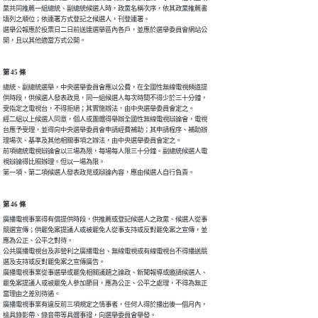
黨共同推薦一組總統、副總統候選人時，政黨名稱次序，依其政黨推薦書

填列之順位；依連署方式登記之候選人，刊登連署。

選舉公報應於投票日二日前送達選舉區內各戶，並應於選舉委員會網站公

開，且以其他適當方式公開。
第 45 條
總統、副總統選舉，中央選舉委員會應以公費，在全國性無線電視頻道提

供時段，供候選人發表政見，同一組候選人每次時間不得少於三十分鐘，

受指定之電視台，不得拒絕；其實施辦法，由中央選舉委員會定之。

經二組以上候選人同意，個人或團體得舉辦全國性無線電視辯論會，電視

台應予受理，並得向中央選舉委員會申請經費補助；其申請程序、補助辦

理場次、基準及其他相關事項之辦法，由中央選舉委員會定之。

前項總統電視辯論會以三場為限，每場每人限三十分鐘。副總統候選人電

視辯論得比照辦理。但以一場為限。

第一項、第二項候選人發表政見或辯論內容，應由候選人自行負責。
第 46 條
廣播電視事業得有償提供時段，供推薦或登記候選人之政黨、候選人從事

競選宣傳；供罷免案提議人或被罷免人從事支持或反對罷免案之宣傳，並

應為公正、公平之對待。

公共廣播電視台及非營利之廣播電台、無線電視或有線電視台不得播送競

選及支持或反對罷免案之宣傳廣告。

廣播電視事業從事選舉或罷免相關議題之論政、新聞報導或邀請候選人、

罷免案提議人或被罷免人參加節目，應為公正、公平之處理，不得為無正

當理由之差別待遇。

廣播電視事業有違反前三項規定之情事者，任何人得於播出後一個月內，

檢具錄影帶、錄音帶等具體事證，向選舉委員會舉發。