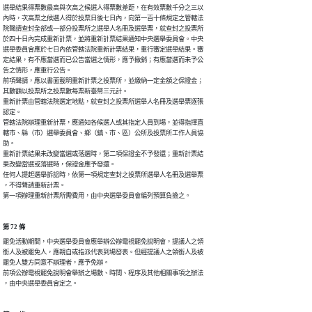
選舉結果得票數最高與次高之候選人得票數差距，在有效票數千分之三以

內時，次高票之候選人得於投票日後七日內，向第一百十條規定之管轄法

院聲請查封全部或一部分投票所之選舉人名冊及選舉票，就查封之投票所

於四十日內完成重新計票，並將重新計票結果通知中央選舉委員會。中央

選舉委員會應於七日內依管轄法院重新計票結果，重行審定選舉結果。審

定結果，有不應當選而已公告當選之情形，應予撤銷；有應當選而未予公

告之情形，應重行公告。

前項聲請，應以書面載明重新計票之投票所，並繳納一定金額之保證金；

其數額以投票所之投票數每票新臺幣三元計。

重新計票由管轄法院選定地點，就查封之投票所選舉人名冊及選舉票逐張

認定。

管轄法院辦理重新計票，應通知各候選人或其指定人員到場，並得指揮直

轄市、縣（市）選舉委員會、鄉（鎮、市、區）公所及投票所工作人員協

助。

重新計票結果未改變當選或落選時，第二項保證金不予發還；重新計票結

果改變當選或落選時，保證金應予發還。

任何人提起選舉訴訟時，依第一項規定查封之投票所選舉人名冊及選舉票

，不得聲請重新計票。

第一項辦理重新計票所需費用，由中央選舉委員會編列預算負擔之。
第 72 條
罷免活動期間，中央選舉委員會應舉辦公辦電視罷免說明會，提議人之領

銜人及被罷免人，應親自或指派代表到場發表。但經提議人之領銜人及被

罷免人雙方同意不辦理者，應予免辦。

前項公辦電視罷免說明會舉辦之場數、時間、程序及其他相關事項之辦法

，由中央選舉委員會定之。