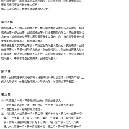
前項連署書件，應保管至開票後三個月。但保管期間，如有選舉訴訟者，

應延長保管至裁判確定後三個月。

連署及查核辦法，由中央選舉委員會定之。
第 23-1 條
總統被連署人於連署期間內死亡，中央選舉委員會應公告該組總統、副總

統被連署人停止連署；副總統被連署人於連署期間內死亡，其連署書件仍

為有效，該組總統被連署人應於事實發生三日內，向中央選舉委員會申請

更換副總統被連署人，繼續徵求連署。

總統被連署人於完成連署後，申請登記為候選人前死亡，該組總統、副總

統被連署人，不得申請登記為總統、副總統候選人；副總統被連署人於完

成連署後，申請登記為候選人前死亡，該組總統被連署人，應另提出副總

統候選人，申請聯名登記為總統、副總統候選人。
第 25 條
總統、副總統選舉與他種公職人員選舉同日舉行投票時，同時為二種以上

候選人登記者，他種公職候選人之登記無效，其保證金不予發還。
第 26 條
有下列情事之一者，不得登記為總統、副總統候選人：

一、動員戡亂時期終止後，曾犯內亂、外患罪，經有罪判決確定。

二、曾犯貪污罪，經有罪判決確定。

三、曾犯第八十四條第一項、第二項、第八十五條、第八十六條第一項、

    第八十七條第一項、第八十八條、第八十九條第一項、第六項、第七

    項、公職人員選舉罷免法第九十七條第一項、第二項、第九十八條、

    第九十九條第一項、第一百條第一項、第二項、第一百零一條第一項
