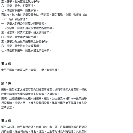
五、選舉、罷免宣導之執行事項。

六、選舉、罷免之監察事項。

七、其他有關選舉、罷免事項。

直轄市、縣（市）選舉委員會就下列選舉、罷免事務，指揮、監督鄉（鎮

、市、區）公所辦理：

一、選舉人名冊公告閱覽之辦理事項。

二、投票所、開票所設置及管理之辦理事項。

三、投票所、開票所工作人員之遴報事項。

四、選舉、罷免票之轉發事項。

五、選舉公報及投票通知單之分發事項。

六、選舉、罷免法令之宣導事項。

七、其他有關選舉、罷免事務之辦理事項。
第 11 條
中華民國自由地區人民，年滿二十歲，有選舉權。
第 15 條
選舉人應於規定之投票時間內到投票所投票；逾時不得進入投票所。但已

於規定時間內到達投票所尚未投票者，仍可投票。

總統、副總統選舉與公職人員選舉、罷免、公民投票同日於同一投票所舉

行投票時，選舉人應一次進入投票所投票，離開投票所後不得再次進入投

票所投票。
第 16 條
選舉人名冊，除另有規定外，由鄉（鎮、市、區）戶政機關依據戶籍登記

資料編造，應載明編號、姓名、性別、出生年月日及戶籍地址；凡投票日
