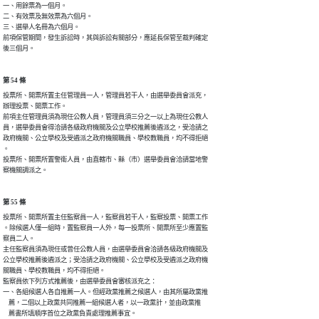
一、用餘票為一個月。

二、有效票及無效票為六個月。

三、選舉人名冊為六個月。

前項保管期間，發生訴訟時，其與訴訟有關部分，應延長保管至裁判確定

後三個月。
第 54 條
投票所、開票所置主任管理員一人，管理員若干人，由選舉委員會派充，

辦理投票、開票工作。

前項主任管理員須為現任公教人員，管理員須三分之一以上為現任公教人

員，選舉委員會得洽請各級政府機關及公立學校推薦後遴派之，受洽請之

政府機關、公立學校及受遴派之政府機關職員、學校教職員，均不得拒絕

。

投票所、開票所置警衛人員，由直轄市、縣（市）選舉委員會洽請當地警

察機關調派之。
第 55 條
投票所、開票所置主任監察員一人，監察員若干人，監察投票、開票工作

。除候選人僅一組時，置監察員一人外，每一投票所、開票所至少應置監

察員二人。

主任監察員須為現任或曾任公教人員，由選舉委員會洽請各級政府機關及

公立學校推薦後遴派之；受洽請之政府機關、公立學校及受遴派之政府機

關職員、學校教職員，均不得拒絕。

監察員依下列方式推薦後，由選舉委員會審核派充之：

一、各組候選人各自推薦一人。但經政黨推薦之候選人，由其所屬政黨推

    薦，二個以上政黨共同推薦一組候選人者，以一政黨計，並由政黨推

    薦書所填順序首位之政黨負責處理推薦事宜。
