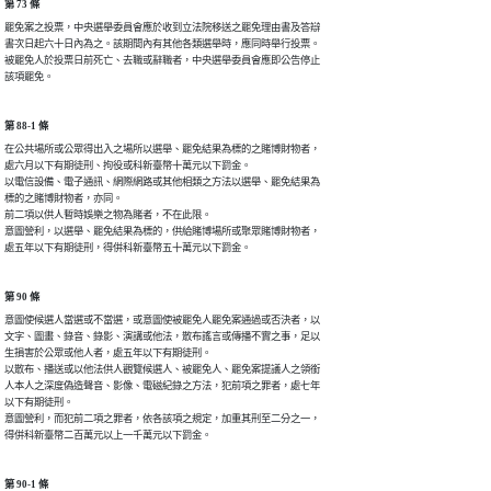
第 73 條
罷免案之投票，中央選舉委員會應於收到立法院移送之罷免理由書及答辯

書次日起六十日內為之。該期間內有其他各類選舉時，應同時舉行投票。

被罷免人於投票日前死亡、去職或辭職者，中央選舉委員會應即公告停止

該項罷免。
第 88-1 條
在公共場所或公眾得出入之場所以選舉、罷免結果為標的之賭博財物者，

處六月以下有期徒刑、拘役或科新臺幣十萬元以下罰金。

以電信設備、電子通訊、網際網路或其他相類之方法以選舉、罷免結果為

標的之賭博財物者，亦同。

前二項以供人暫時娛樂之物為賭者，不在此限。

意圖營利，以選舉、罷免結果為標的，供給賭博場所或聚眾賭博財物者，

處五年以下有期徒刑，得併科新臺幣五十萬元以下罰金。
第 90 條
意圖使候選人當選或不當選，或意圖使被罷免人罷免案通過或否決者，以

文字、圖畫、錄音、錄影、演講或他法，散布謠言或傳播不實之事，足以

生損害於公眾或他人者，處五年以下有期徒刑。

以散布、播送或以他法供人觀覽候選人、被罷免人、罷免案提議人之領銜

人本人之深度偽造聲音、影像、電磁紀錄之方法，犯前項之罪者，處七年

以下有期徒刑。

意圖營利，而犯前二項之罪者，依各該項之規定，加重其刑至二分之一，

得併科新臺幣二百萬元以上一千萬元以下罰金。
第 90-1 條