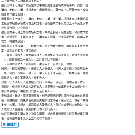
二十萬元以上二百萬元以下罰鍰。

違反第四十七條第二項所定辦法中關於廣告應載明或敘明事項、內容，或

第四十七條之三第五項規定者，處新臺幣二十萬元以上二百萬元以下或該

廣告費二倍之罰鍰。

違反第四十七條之一、第四十七條之二第一項、第二項所定辦法中關於廣

告應留存紀錄事項或內容之規定者，處新臺幣二十萬元以上一千萬元以下

或該廣告費二倍之罰鍰。

違反第四十七條之三第四項規定者，未停止刊播、限制瀏覽、移除或下架

者，處新臺幣二十萬元以上一千萬元以下罰鍰，並令限期改善；屆期未改

善者，得按次處罰。

違反第五十條或第五十二條規定者，依下列規定處罰；違反第五十條之規

定，經制止不聽者，按次處罰：

一、政黨、候選人、罷免案提議人、被罷免人及其受僱人、代理人或使用

    人：處新臺幣二十萬元以上二百萬元以下罰鍰。

二、前款以外之人：處新臺幣十萬元以上一百萬元以下罰鍰。

候選人、罷免案提議人、被罷免人之受僱人、代理人或使用人違反第四十

二條、第四十八條第一項、第三項、第五十條或第五十二條規定者，併處

罰候選人、罷免案提議人、被罷免人。

政黨、法人或非法人團體違反第四十八條第一項或第三項規定者，依第一

項規定，併處罰其代表人及行為人；違反第五十條或第五十二條規定者，

依第六項規定，併處罰其代表人及行為人。

委託報紙、雜誌、廣播電視事業、利用網際網路提供服務者或其他媒體業

者，刊播競選、罷免廣告或委託夾報散發宣傳品，違反第五十條第二款規

定者，依第六項規定，處罰委託人及受託人。委託人或受託人為政黨、法

人或非法人團體者，併處罰其代表人及行為人。

將選舉票或罷免票以外之物投入票匭，或故意撕毀領得之選舉票或罷免票

者，處新臺幣五千元以上五萬元以下罰鍰。
相關裁判