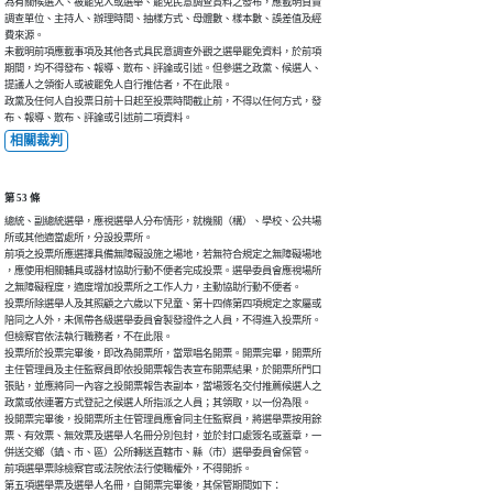
為有關候選人、被罷免人或選舉、罷免民意調查資料之發布，應載明負責

調查單位、主持人、辦理時間、抽樣方式、母體數、樣本數、誤差值及經

費來源。

未載明前項應載事項及其他各式具民意調查外觀之選舉罷免資料，於前項

期間，均不得發布、報導、散布、評論或引述。但參選之政黨、候選人、

提議人之領銜人或被罷免人自行推估者，不在此限。

政黨及任何人自投票日前十日起至投票時間截止前，不得以任何方式，發

布、報導、散布、評論或引述前二項資料。
相關裁判
第 53 條
總統、副總統選舉，應視選舉人分布情形，就機關（構）、學校、公共場

所或其他適當處所，分設投票所。

前項之投票所應選擇具備無障礙設施之場地，若無符合規定之無障礙場地

，應使用相關輔具或器材協助行動不便者完成投票。選舉委員會應視場所

之無障礙程度，適度增加投票所之工作人力，主動協助行動不便者。

投票所除選舉人及其照顧之六歲以下兒童、第十四條第四項規定之家屬或

陪同之人外，未佩帶各級選舉委員會製發證件之人員，不得進入投票所。

但檢察官依法執行職務者，不在此限。

投票所於投票完畢後，即改為開票所，當眾唱名開票。開票完畢，開票所

主任管理員及主任監察員即依投開票報告表宣布開票結果，於開票所門口

張貼，並應將同一內容之投開票報告表副本，當場簽名交付推薦候選人之

政黨或依連署方式登記之候選人所指派之人員；其領取，以一份為限。

投開票完畢後，投開票所主任管理員應會同主任監察員，將選舉票按用餘

票、有效票、無效票及選舉人名冊分別包封，並於封口處簽名或蓋章，一

併送交鄉（鎮、市、區）公所轉送直轄市、縣（市）選舉委員會保管。

前項選舉票除檢察官或法院依法行使職權外，不得開拆。

第五項選舉票及選舉人名冊，自開票完畢後，其保管期間如下：
