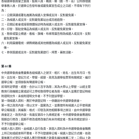
各級選舉委員會之委員、監察人員、職員、鄉（鎮、市、區）公所辦理選

舉事務人員，於選舉公告發布後或罷免案宣告成立之日起，不得有下列行

為：

一、公開演講或署名推薦為候選人宣傳或支持、反對罷免案。

二、為候選人或支持、反對罷免案站台或亮相造勢。

三、召開記者會或接受媒體採訪時為候選人或支持、反對罷免案宣傳。

四、印發、張貼宣傳品為候選人或支持、反對罷免案宣傳。

五、懸掛或豎立標語、看板、旗幟、布條等廣告物為候選人或支持、反對

    罷免案宣傳。

六、利用廣播電視、網際網路或其他媒體為候選人或支持、反對罷免案宣

    傳。

七、參與競選或支持、反對罷免案遊行、拜票、募款活動。
第 44 條
中央選舉委員會應彙集各組候選人之號次、相片、姓名、出生年月日、性

別、出生地、登記方式、學歷、經歷、政見及選舉投票等有關規定，編印

選舉公報，並得錄製有聲選舉公報。

前項所定學歷、經歷，合計以三百字為限；其為大學以上學歷，以經主管

教育行政機關立案或認可之學校取得學位者為限。候選人並應於登記時檢

附證明文件，未檢附證明文件者，不予刊登該學歷。

第一項候選人資料，應於申請登記時，一併繳送中央選舉委員會。

第一項之政見內容，得以文字、圖案為之，並應使所有候選人公平使用選

舉公報版面；其編製、格式、印發及其他相關事項之辦法，由中央選舉委

員會定之。政見內容，有違反第四十九條規定者，中央選舉委員會應通知

限期自行修改；屆期不修改或修改後仍有未符規定者，對未符規定部分，

不予刊登選舉公報。

候選人個人資料，由候選人自行負責。其個人資料為中央選舉委員會職務

上所已知或經查明不實者，不予刊登選舉公報。候選人登記方式欄，依政

黨推薦方式登記之候選人應刊登推薦之政黨名稱加推薦二字，二個以上政
