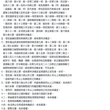
    、第六項、第七項、第一百零二條第一項、第一百零三條、刑法第一

    百四十二條、第一百四十四條之罪，或為直轄市、縣（市）議會議長

    、副議長、鄉（鎮、市）民代表會、原住民區民代表會主席、副主席

    選舉之有投票權人犯刑法第一百四十三條之罪，經有罪判決確定。

四、曾犯國家安全法第七條第一項至第四項、第八條第一項至第三項、第

    十二條第一項、第二項、國家機密保護法第三十二條第一項、第二項

    、第四項、第三十三條第一項、第二項、第四項、第三十四條第一項

    至第四項、國家情報工作法第三十條第一項至第四項、第三十條之一

    、第三十一條、反滲透法第三條、第四條、第五條第三項、第六條或

    第七條之罪，經有罪判決確定。

五、曾犯組織犯罪防制條例之罪，經有罪判決確定。

六、曾犯毒品危害防制條例第四條至第九條、第十二條第一項、第二項、

    該二項之未遂犯、第十三條、第十四條第一項、第二項、第十五條、

    槍砲彈藥刀械管制條例第七條、第八條第一項至第五項、第十二條、

    第十三條、洗錢防制法第十四條、第十五條、刑法第三百零二條之一

    或第三百三十九條之四之罪，經有罪判決確定。但原住民單純僅犯未

    經許可，製造、轉讓、運輸、出借或持有自製獵槍、其主要組成零件

    或彈藥之罪，於中華民國一百零九年五月二十二日修正之槍砲彈藥刀

    械管制條例施行日前，經有罪判決確定者，不在此限。

七、曾犯前六款之罪，經有罪判決確定並受緩刑之宣告者，亦同。

八、曾犯第一款至第六款以外之罪，其最輕本刑為七年以上有期徒刑之刑

    ，並經判處十年以上有期徒刑之刑確定。

九、犯第一款至第六款以外之罪，判處有期徒刑以上之刑確定，尚未執行

    、執行未畢、於緩刑期間或行刑權因罹於時效消滅。

十、受死刑、無期徒刑或十年以上有期徒刑之判決尚未確定。

十一、受保安處分之裁判確定，尚未執行或執行未畢。

十二、受破產宣告或經裁定開始清算程序確定，尚未復權。

十三、曾受免除職務之懲戒處分。

十四、依法停止任用或受休職處分，尚未期滿。

十五、褫奪公權，尚未復權。
