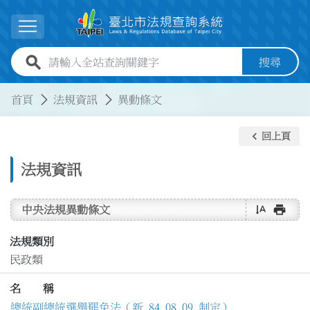
跳到主要內容
展開選單
全站查詢關鍵字欄位
搜尋
:::
:::
首頁
法規資訊
異動條文
keyboard_arrow_left
回上頁
法規資訊
text_rotate_vertical
print
中央法規異動條文
法規類別
民政類
名 稱
總統副總統選舉罷免法（新 84.08.09 制定）