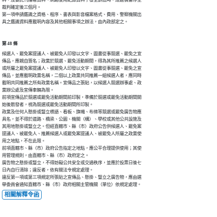
裁判確定後三個月。

第一項申請鑑識之資格、程序、書表與影音檔案格式、費用、警察機關出

具之鑑識資料應載明內容及其他相關事項之辦法，由內政部定之。
第 48 條
候選人、罷免案提議人、被罷免人印發以文字、圖畫從事競選、罷免之宣

傳品，應親自簽名；政黨於競選、罷免活動期間，得為其所推薦之候選人

或所屬之罷免案提議人、被罷免人印發以文字、圖畫從事競選、罷免之宣

傳品，並應載明政黨名稱，二個以上政黨共同推薦一組候選人者，應同時

載明共同推薦之所有政黨名稱。宣傳品之張貼，以候選人競選辦事處、政

黨辦公處及宣傳車輛為限。

前項宣傳品於競選或罷免活動期間前印製，準備於競選或罷免活動期間開

始後散發者，視為競選或罷免活動期間所印製。

政黨及任何人懸掛或豎立標語、看板、旗幟、布條等競選或罷免廣告物應

具名，並不得於道路、橋梁、公園、機關（構）、學校或其他公共設施及

其用地懸掛或豎立之。但經直轄市、縣（市）政府公告供候選人、罷免案

提議人、被罷免人、推薦候選人或罷免案提議人、被罷免人所屬之政黨使

用之地點，不在此限。

前項直轄市、縣（市）政府公告指定之地點，應公平合理提供使用；其使

用管理規則，由直轄市、縣（市）政府定之。

廣告物之懸掛或豎立，不得妨礙公共安全或交通秩序，並應於投票日後七

日內自行清除；違反者，依有關法令規定處理。

違反第一項或第三項規定所張貼之宣傳品、懸掛、豎立之廣告物，應由選

舉委員會通知直轄市、縣（市）政府相關主管機關（單位）依規定處理。
相關解釋令函