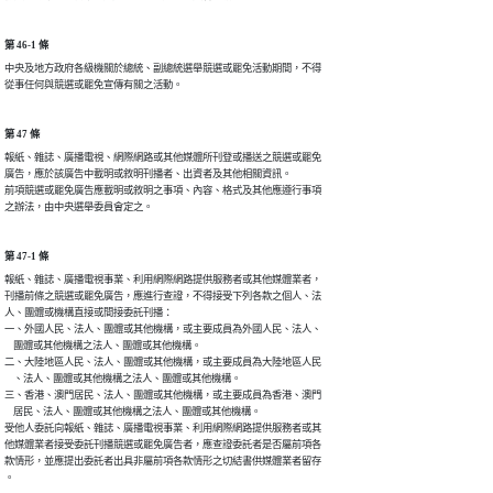
第 46-1 條
中央及地方政府各級機關於總統、副總統選舉競選或罷免活動期間，不得

從事任何與競選或罷免宣傳有關之活動。
第 47 條
報紙、雜誌、廣播電視、網際網路或其他媒體所刊登或播送之競選或罷免

廣告，應於該廣告中載明或敘明刊播者、出資者及其他相關資訊。

前項競選或罷免廣告應載明或敘明之事項、內容、格式及其他應遵行事項

之辦法，由中央選舉委員會定之。
第 47-1 條
報紙、雜誌、廣播電視事業、利用網際網路提供服務者或其他媒體業者，

刊播前條之競選或罷免廣告，應進行查證，不得接受下列各款之個人、法

人、團體或機構直接或間接委託刊播：

一、外國人民、法人、團體或其他機構，或主要成員為外國人民、法人、

    團體或其他機構之法人、團體或其他機構。

二、大陸地區人民、法人、團體或其他機構，或主要成員為大陸地區人民

    、法人、團體或其他機構之法人、團體或其他機構。

三、香港、澳門居民、法人、團體或其他機構，或主要成員為香港、澳門

    居民、法人、團體或其他機構之法人、團體或其他機構。

受他人委託向報紙、雜誌、廣播電視事業、利用網際網路提供服務者或其

他媒體業者接受委託刊播競選或罷免廣告者，應查證委託者是否屬前項各

款情形，並應提出委託者出具非屬前項各款情形之切結書供媒體業者留存

。