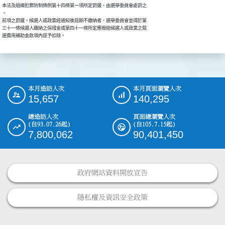
本法及組織犯罪防制條例第十四條第一項所定罰鍰，由選舉委員會處罰之

。

前項之罰鍰，候選人或政黨經通知後屆期不繳納者，選舉委員會並得於第

三十一條候選人繳納之保證金或第四十一條所定應撥給候選人或政黨之競

選費用補助金款項內逕予扣除。
本月造訪人次
本月頁面瀏覽人次
:::
15,657
140,295
總造訪人次
頁面總瀏覽人次
(自93.07.26起)
(自105.7.15起)
7,800,062
90,401,450
政府網站資料開放宣告
隱私權及資訊安全政策