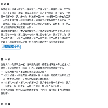
第 98 條
政黨推薦之候選人犯第八十條至第八十二條、第八十四條第一項、第二項

、第八十五條第一項第一款或其未遂犯、第八十六條第一項、第八十七條

第一項第一款、第九十四條、刑法第一百四十二條或第一百四十五條至第

一百四十七條之罪，經判刑確定者，處推薦之政黨新臺幣五百萬元以上五

千萬元以下罰鍰；已獲政黨黨內提名之參選人犯第八十四條第一項、第二

項之罪經有罪判決確定者，亦同。

政黨推薦之候選人，對於其他候選人或已獲政黨黨內提名之參選人犯刑法

第二百七十一條、第二百七十七條、第二百七十八條、第三百零二條、第

三百零二條之一、第三百零四條、第三百零五條、第三百四十六條至第三

百四十八條或其特別法之罪，經有罪判決確定者，依前項規定處罰。
相關解釋令函
第 104 條
當選人有下列情事之一者，選舉罷免機關、檢察官或候選人得以當選人為

被告，自公告當選之日起六十日內，向管轄法院提起當選無效之訴：

一、當選票數不實，足認有影響選舉結果之虞。

二、對於候選人、有投票權人或選務人員，以強暴、脅迫或其他非法之方

    法，妨害他人競選、自由行使投票權或執行職務。

三、有第八十四條、第八十六條第一項、第八十七條第一項第一款、第八

    十九條第一項、刑法第一百四十六條第一項、第二項之行為。

前項各款情事，經判決當選無效確定者，不因同一事由經刑事判決無罪而

受影響。
第 106 條