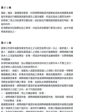
第 47-2 條
報紙、雜誌、廣播電視事業、利用網際網路提供服務者或其他媒體業者應

留存受委託刊播競選或罷免廣告之廣告檔案、所設定放送之觀眾及條件、

前條第二項之切結書等完整紀錄；該紀錄自刊播競選或罷免廣告時起，應

留存四年。

前項應留存紀錄應包括之事項、內容及其他應遵行事項之辦法，由中央選

舉委員會定之。
第 47-3 條
選舉公告發布或罷免案宣告成立之日起至投票日前一日止，擬參選人、候

選人、被罷免人或罷免案提議人之領銜人知有於廣播電視、網際網路刊播

其本人之深度偽造聲音、影像，得填具申請書表並繳納費用，向警察機關

申請鑑識。

前項所稱深度偽造，指以電腦合成或其他科技方法製作本人不實之言行，

並足使他人誤信為真之技術表現形式。

擬參選人、候選人、被罷免人或罷免案提議人之領銜人對於經第一項警察

機關鑑識之聲音、影像具深度偽造之情事者，應檢具鑑識資料，以書面請

求廣播電視事業、網際網路平臺提供者或網際網路應用服務提供者依第四

項規定處理所刊播之聲音、影像，並副知主辦選舉委員會。

廣播電視事業、網際網路平臺提供者或網際網路應用服務提供者應於接獲

前項請求之日起二日內，依下列規定辦理：

一、廣播電視事業：停止刊播該聲音、影像。

二、網際網路平臺提供者、網際網路應用服務提供者：限制瀏覽、移除或

    下架該聲音、影像。

廣播電視事業、網際網路平臺提供者或網際網路應用服務提供者應自接獲

第三項請求之日起六個月內，留存所刊播聲音、影像之電磁紀錄或網頁資

料，及委託刊播者資料、網路使用紀錄資料；發生訴訟時，應延長留存至
