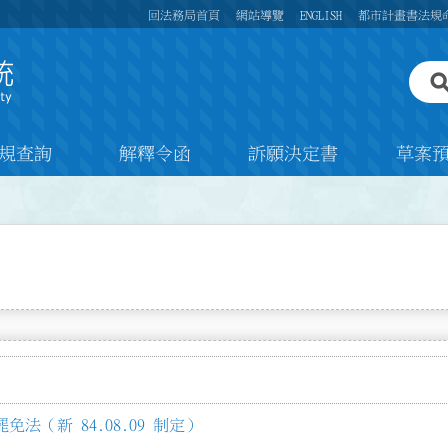
回法務局首頁
網站導覽
ENGLISH
都市計畫書法規
規查詢
解釋令函
訴願決定書
草案
法（新 84.08.09 制定）