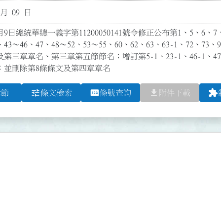
 月 09 日
9日總統華總一義字第11200050141號令修正公布第1、5、6、7、9
、43～46、47、48～52、53～55、60、62、63、63-1、72、73、9
及第三章章名、第三章第五節節名；增訂第5-1、23-1、46-1、47-1
；並刪除第8條條文及第四章章名
tune
pin
file_download
extension
章節
條文檢索
條號查詢
附件下載