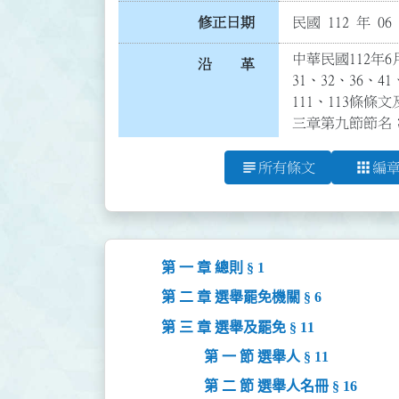
修正日期
民國 112 年 06
中華民國112年6月
沿 革
31、32、36、41
111、113條條文
三章第九節節名
subject
apps
所有條文
編
第 一 章 總則 § 1
第 二 章 選舉罷免機關 § 6
第 三 章 選舉及罷免 § 11
第 一 節 選舉人 § 11
第 二 節 選舉人名冊 § 16