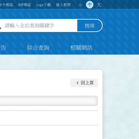
大
中
命令專區
SOP專區
logo下載
線上教學
小
全站查詢關鍵字欄位
搜尋
預告
綜合查詢
相關網站
keyboard_arrow_left
回上頁