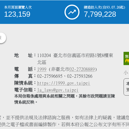
本月頁面瀏覽人次
總造訪人次
(自93.07.26起)
123,159
7,799,228
策
地 址
110204 臺北市信義區市府路1號8樓東
北區
電 話
1999
(非臺北市
02-27208889
)
小
傳 真
02-27596695、02-27593266
陳情系統
https://1999.gov.taipei
電子信箱
la_laws@gov.taipei
本局信箱係處理與系統相關之問題，其餘市政問題請至陳
情系統反映。
索，並不提供法規及法律諮詢之服務，如有法律上的疑義，建議
提供之電子檔或書面編排製作，若與本府公報之公布文字有所不