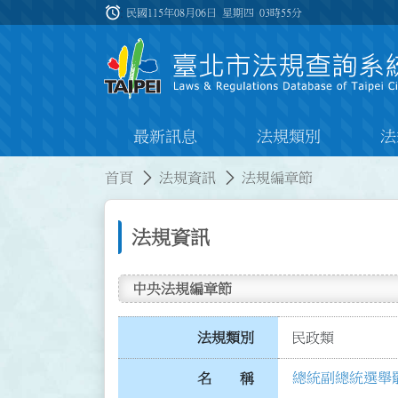
跳到主要內容
alarm
:::
民國115年08月06日 星期四
03時55分
最新訊息
法規類別
法
:::
:::
首頁
法規資訊
法規編章節
法規資訊
中央法規編章節
法規類別
民政類
總統副總統選舉罷免
名 稱