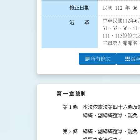
修正日期
民國 112 年 06
中華民國112年6月
沿 革
31、32、36、41
111、113條條文
三章第九節節名
subject
apps
所有條文
編
第 一 章 總則
第 1 條
本法依憲法第四十六條及
總統、副總統選舉、罷免
第 2 條
總統、副總統選舉、罷免
投票之方法行之。