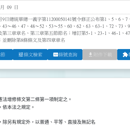
 月 09 日
9日總統華總一義字第11200050141號令修正公布第1、5、6、7、9
、43～46、47、48～52、53～55、60、62、63、63-1、72、73、9
及第三章章名、第三章第五節節名；增訂第5-1、23-1、46-1、47-1
；並刪除第8條條文及第四章章名
tune
pin
file_download
extension
章節
條文檢索
條號查詢
附件下載
憲法增修條文第二條第一項制定之。

，依本法之規定。
，除另有規定外，以普通、平等、直接及無記名
