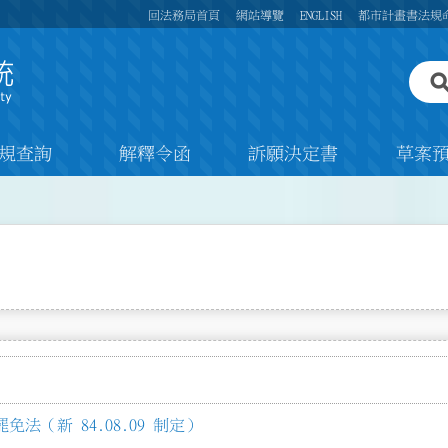
回法務局首頁
網站導覽
ENGLISH
都市計畫書法規
規查詢
解釋令函
訴願決定書
草案
法（新 84.08.09 制定）