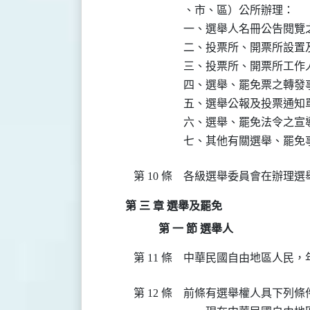
、市、區）公所辦理：

一、選舉人名冊公告閱覽之
二、投票所、開票所設置及
三、投票所、開票所工作人
四、選舉、罷免票之轉發事
五、選舉公報及投票通知單
六、選舉、罷免法令之宣導
七、其他有關選舉、罷免
第 10 條
各級選舉委員會在辦理選
第 三 章 選舉及罷免
第 一 節 選舉人
第 11 條
中華民國自由地區人民，
第 12 條
前條有選舉權人具下列條