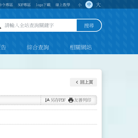
大
中
命令專區
SOP專區
logo下載
線上教學
小
全站查詢關鍵字欄位
搜尋
預告
綜合查詢
相關網站
keyboard_arrow_left
回上頁
text_rotate_vertical
print
另存PDF
友善列印