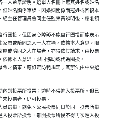
各一人蓋章證明。選舉人名冊上無其姓名或姓名

。但姓名顯係筆誤、因婚姻關係而冠姓或回復本

，經主任管理員會同主任監察員辨明後，應准領

自行圈投。但因身心障礙不能自行圈投而能表示

由家屬或陪同之人一人在場，依據本人意思，眼

家屬或陪同之人在場者，亦得依其請求，由投票

，依據本人意思，眼同協助或代為圈投。

舉票之情事，應訂定防範規定；其辦法由中央選

間內到投票所投票；逾時不得進入投票所。但已

尚未投票者，仍可投票。

人員選舉、罷免、公民投票同日於同一投票所舉

進入投票所投票，離開投票所後不得再次進入投
