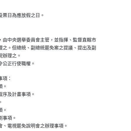
投票日為應放假之日。
，由中央選舉委員會主管，並指揮、監督直轄市

理之。但總統、副總統罷免案之提議、提出及副

辦理之。

令公正行使職權。
項：

。

序及計畫事項。



。

事項。

會、電視罷免說明會之辦理事項。
