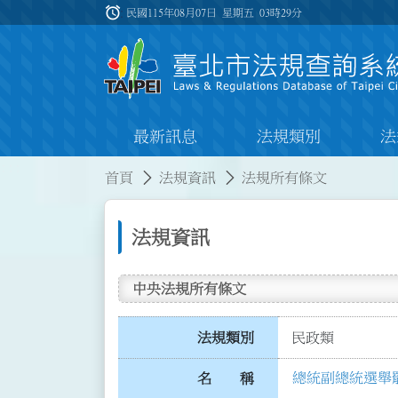
跳到主要內容
alarm
:::
民國115年08月07日 星期五
03時29分
最新訊息
法規類別
法
:::
:::
首頁
法規資訊
法規所有條文
法規資訊
中央法規所有條文
法規類別
民政類
總統副總統選舉罷免
名 稱