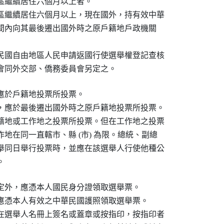
區繼續居住六個月以上者。

區繼續居住六個月以上，現在國外，持有效中華

定期間內向其最後遷出國外時之原戶籍地戶政機關

民國自由地區人民申請返國行使選舉權登記查核

會同外交部、僑務委員會另定之。
應於戶籍地投票所投票。

，應於最後遷出國外時之原戶籍地投票所投票。

籍地或工作地之投票所投票。但在工作地之投票

地在同一直轄市、縣 (市) 為限。總統、副總

舉同日舉行投票時，並應在該選舉人行使他種公

。
定外，應憑本人國民身分證領取選舉票。

應憑本人有效之中華民國護照領取選舉票。

在選舉人名冊上簽名或蓋章或按指印，按指印者
