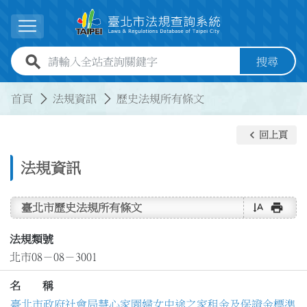
跳到主要內容
展開選單
全站查詢關鍵字欄位
搜尋
:::
:::
首頁
法規資訊
歷史法規所有條文
keyboard_arrow_left
回上頁
法規資訊
text_rotate_vertical
print
臺北市歷史法規所有條文
法規類號
北市08－08－3001
名 稱
臺北市政府社會局慧心家園婦女中途之家租金及保證金標準