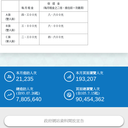
          保    證    金          

   Ａ房   

四、三００元

           八、六００元           

   Ｂ房   

三、０００元

           六、０００元           

   Ｃ房   

二、三００元

           四、六００元           

本月造訪人次
本月頁面瀏覽人次
:::
21,235
193,207
總造訪人次
頁面總瀏覽人次
(自93.07.26起)
(自105.7.15起)
7,805,640
90,454,362
政府網站資料開放宣告