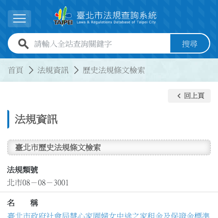
跳到主要內容
展開選單
全站查詢關鍵字欄位
搜尋
:::
:::
首頁
法規資訊
歷史法規條文檢索
keyboard_arrow_left
回上頁
法規資訊
臺北市歷史法規條文檢索
法規類號
北市08－08－3001
名 稱
臺北市政府社會局慧心家園婦女中途之家租金及保證金標準