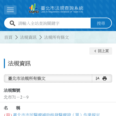
跳到主要內容
展開選單
全站查詢關鍵字欄位
搜尋
:::
:::
首頁
法規資訊
法規所有條文
keyboard_arrow_left
回上頁
法規資訊
text_rotate_vertical
print
臺北市法規所有條文
法規類號
北市71－2－9
名 稱
(廢)
臺北市市民醫療補助核發醫療證（單）作業規定