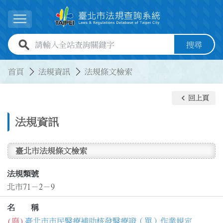
跳到主要內容
展開選單
全站查詢關鍵字欄位
搜尋
:::
:::
首頁
法規資訊
法規條文檢索
keyboard_arrow_left
回上頁
法規資訊
臺北市法規條文檢索
法規類號
北市71－2－9
名 稱
(廢)
臺北市市民醫療補助核發醫療證（單）作業規定