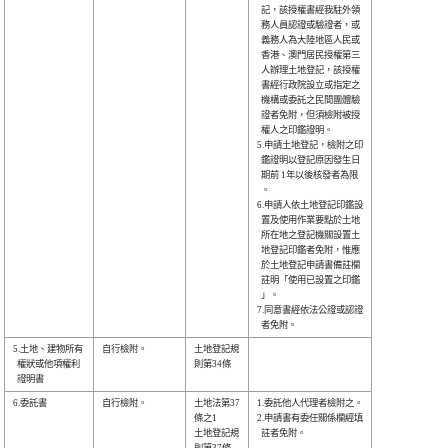
  記，該授權書經我駐外領

  務人員認證或驗證者，或

  義務人為大陸地區人民或

  香港、澳門居民授權第三

  人辦理土地登記，該授權

  書經行政院設立或指定之

  機構或委託之民間團體驗

  證者免附，但須檢附被授

  權人之印鑑證明。      

5.申請土地登記，檢附之印

  鑑證明以登記原因發生日

  期前 1年以後核發者為限

  。                    

6.申請人依土地登記印鑑設

  置及使用作業要點於土地

  所在地之登記機關設置土

  地登記印鑑者免附，惟應

  於土地登記申請書備註欄

  註明「使用已設置之印鑑

  」。                  

7.同意書經依法公證或認證

5.土地、建物所有

自行檢附。      

土地登記規

  權狀或他項權利

則第34條  

6.委託書        

自行檢附。      

土地法第37

1.委託他人代理者檢附之。

條之1     

2.申請書有委任關係欄經填

土地登記規

  註者免附。            
