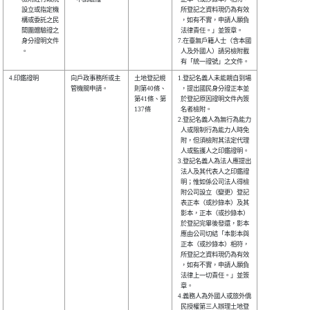
　　設立或指定機

  所登記之資料現仍為有效

　　構或委託之民

  ，如有不實，申請人願負

　　間團體驗證之

  法律責任。」並簽章。  

　　身分證明文件

7.在臺無戶籍人士（含本國

　　。          

  人及外國人）請另檢附載

4.印鑑證明      

向戶政事務所或主

土地登記規

1.登記名義人未能親自到場

管機關申請。    

則第40條、

  ，提出國民身分證正本並

第41條、第

  於登記原因證明文件內簽

137條     

  名者檢附。            

2.登記名義人為無行為能力

  人或限制行為能力人時免

  附，但須檢附其法定代理

  人或監護人之印鑑證明。

3.登記名義人為法人應提出

  法人及其代表人之印鑑證

  明；惟如係公司法人得檢

  附公司設立（變更）登記

  表正本（或抄錄本）及其

  影本，正本（或抄錄本）

  於登記完畢後發還，影本

  應由公司切結「本影本與

  正本（或抄錄本）相符，

  所登記之資料現仍為有效

  ，如有不實，申請人願負

  法律上一切責任。」並簽

  章。                  

4.義務人為外國人或旅外僑

  民授權第三人辦理土地登
