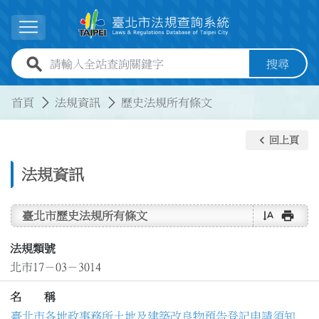
跳到主要內容
展開選單
全站查詢關鍵字欄位
搜尋
:::
:::
首頁
法規資訊
歷史法規所有條文
keyboard_arrow_left
回上頁
法規資訊
text_rotate_vertical
print
臺北市歷史法規所有條文
法規類號
北市17－03－3014
名 稱
臺北市各地政事務所土地及建築改良物預告登記申請須知