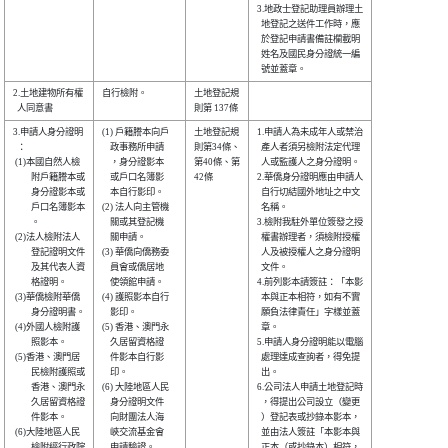
3.地政士登記助理員辦理土

  地登記之送件工作時，應

  於登記申請書備註欄載明

  姓名及國民身分證統一編

2.土地建物所有權

自行檢附。      

土地登記規

3.申請人身分證明

(1) 戶籍謄本向戶

土地登記規

1.申請人為未成年人或禁治

  ：            

    政事務所申請

則第34條、

  產人者須另檢附法定代理

 (1)本國自然人檢

    ，身分證影本

第40條、第

  人或監護人之身分證明。

　　附戶籍謄本或

    或戶口名簿影

42條      

2.華僑身分證明應由申請人

　　身分證影本或

    本自行影印。

  自行切結國外地址之中文

　　戶口名簿影本

(2) 法人向主管機

  名稱。                

　　。          

    關或其登記機

3.檢附我駐外單位簽發之授

 (2)法人檢附法人

    關申請。    

  權書辦理者，須檢附授權

　　登記證明文件

(3) 華僑向僑務委

  人及被授權人之身分證明

　　及其代表人資

    員會或僑居地

  文件。                

　　格證明。    

    使領館申請。

4.前列影本請簽註：「本影

 (3)華僑檢附華僑

(4) 護照影本自行

  本與正本相符，如有不實

　　身分證明書。

    影印。      

  願負法律責任」字樣並蓋

 (4)外國人檢附護

(5) 香港、澳門永

  章。                  

　　照影本。    

    久居留資格證

5.申請人身分證明能以電腦

 (5)香港、澳門居

    件影本自行影

  處理達成查詢者，得免提

　　民檢附護照或

    印。        

  出。                  

　　香港、澳門永

(6) 大陸地區人民

6.公司法人申請土地登記時

　　久居留資格證

    身分證明文件

  ，得提出公司設立（變更

　　件影本。    

    向財團法人海

  ）登記表或抄錄本影本，

 (6)大陸地區人民

    峽交流基金會

  並由法人簽註「本影本與

　　檢附經行政院

    申請驗證。  

  正本（或抄錄本）相符，
