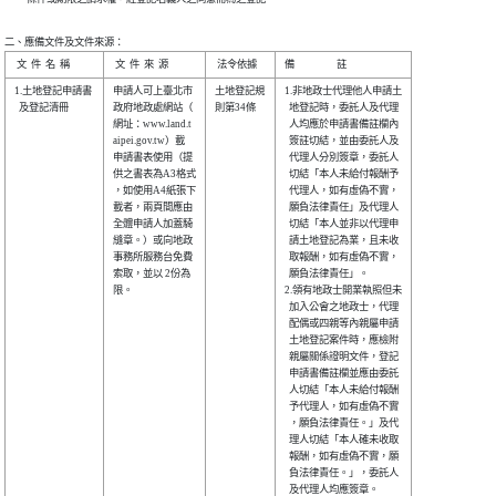
二、應備文件及文件來源：
1.土地登記申請書

申請人可上臺北市

土地登記規

1.非地政士代理他人申請土

  及登記清冊    

政府地政處網站（

則第34條  

  地登記時，委託人及代理

網址：www.land.t

  人均應於申請書備註欄內

aipei.gov.tw）載

  簽註切結，並由委託人及

申請書表使用（提

  代理人分別簽章，委託人

供之書表為A3格式

  切結「本人未給付報酬予

，如使用A4紙張下

  代理人，如有虛偽不實，

載者，兩頁間應由

  願負法律責任」及代理人

全體申請人加蓋騎

  切結「本人並非以代理申

縫章。）或向地政

  請土地登記為業，且未收

事務所服務台免費

  取報酬，如有虛偽不實，

索取，並以 2份為

  願負法律責任」。      

限。            

2.領有地政士開業執照但未

  加入公會之地政士，代理

  配偶或四親等內親屬申請

  土地登記案件時，應檢附

  親屬關係證明文件，登記

  申請書備註欄並應由委託

  人切結「本人未給付報酬

  予代理人，如有虛偽不實

  ，願負法律責任。」及代

  理人切結「本人確未收取

  報酬，如有虛偽不實，願

  負法律責任。」，委託人

  及代理人均應簽章。    
