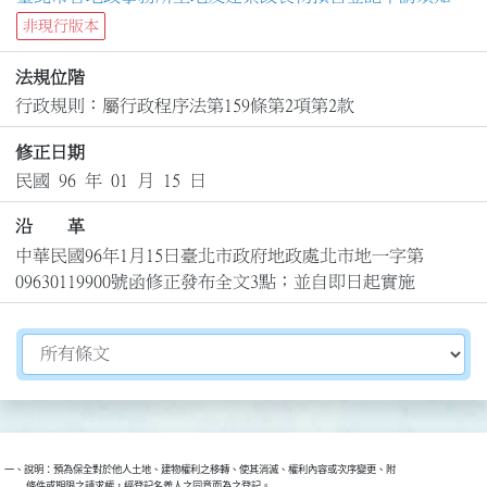
非現行版本
法規位階
行政規則：屬行政程序法第159條第2項第2款
修正日期
民國 96 年 01 月 15 日
沿 革
中華民國96年1月15日臺北市政府地政處北市地一字第
09630119900號函修正發布全文3點；並自即日起實施
切換選擇法規資訊內容
一、說明：預為保全對於他人土地、建物權利之移轉、使其消滅、權利內容或次序變更、附

          條件或期限之請求權，經登記名義人之同意而為之登記。