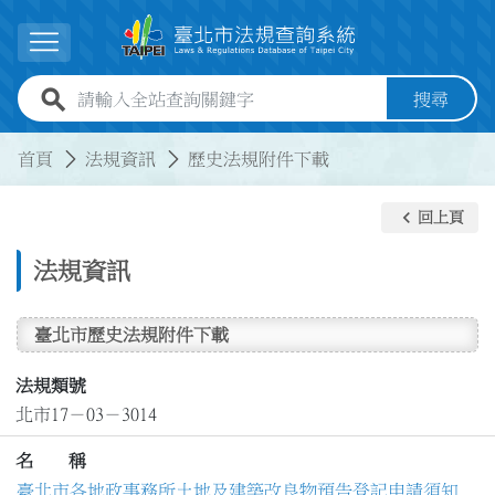
跳到主要內容
展開選單
全站查詢關鍵字欄位
搜尋
:::
:::
首頁
法規資訊
歷史法規附件下載
keyboard_arrow_left
回上頁
法規資訊
臺北市歷史法規附件下載
法規類號
北市17－03－3014
名 稱
臺北市各地政事務所土地及建築改良物預告登記申請須知