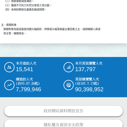
    （二）預算被刪減或凍結。

    （三）遭遇不可抗力天然災害或工地災變。

五、獎懲對象

    獎懲對象為造成進度持續大幅超前、停頓或大幅落後最主要因素之主、協辦機關人員或

本月造訪人次
本月頁面瀏覽人次
:::
15,541
137,797
總造訪人次
頁面總瀏覽人次
(自93.07.26起)
(自105.7.15起)
7,799,946
90,398,952
政府網站資料開放宣告
隱私權及資訊安全政策