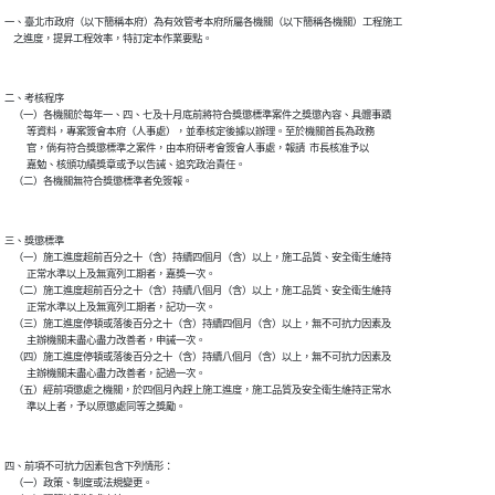
一、臺北市政府（以下簡稱本府）為有效管考本府所屬各機關（以下簡稱各機關）工程施工

二、考核程序

    （一）各機關於每年一、四、七及十月底前將符合獎懲標準案件之獎懲內容、具體事蹟

          等資料，專案簽會本府（人事處），並奉核定後據以辦理。至於機關首長為政務

          官，倘有符合獎懲標準之案件，由本府研考會簽會人事處，報請  市長核准予以

          嘉勉、核頒功績獎章或予以告誡、追究政治責任。

三、獎懲標準

    （一）施工進度超前百分之十（含）持續四個月（含）以上，施工品質、安全衛生維持

          正常水準以上及無寬列工期者，嘉獎一次。

    （二）施工進度超前百分之十（含）持續八個月（含）以上，施工品質、安全衛生維持

          正常水準以上及無寬列工期者，記功一次。

    （三）施工進度停頓或落後百分之十（含）持續四個月（含）以上，無不可抗力因素及

          主辦機關未盡心盡力改善者，申誡一次。

    （四）施工進度停頓或落後百分之十（含）持續八個月（含）以上，無不可抗力因素及

          主辦機關未盡心盡力改善者，記過一次。

    （五）經前項懲處之機關，於四個月內趕上施工進度，施工品質及安全衛生維持正常水

四、前項不可抗力因素包含下列情形：

    （一）政策、制度或法規變更。
