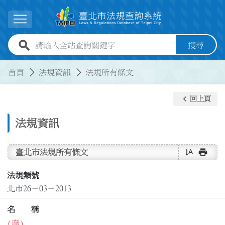
跳到主要內容
展開選單
全站查詢關鍵字欄位
搜尋
:::
:::
首頁
法規資訊
法規所有條文
keyboard_arrow_left
回上頁
法規資訊
text_rotate_vertical
print
臺北市法規所有條文
法規類號
北市26－03－2013
名 稱
(廢)