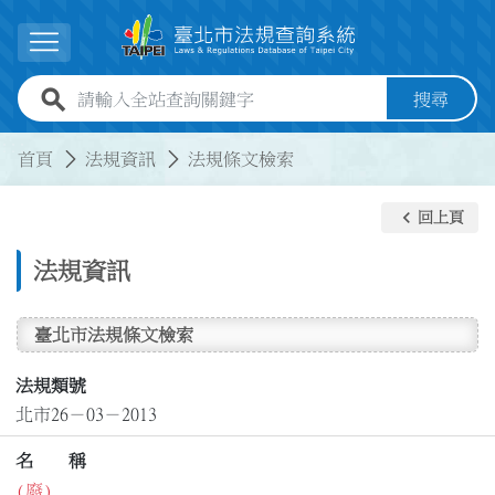
跳到主要內容
展開選單
全站查詢關鍵字欄位
搜尋
:::
:::
首頁
法規資訊
法規條文檢索
keyboard_arrow_left
回上頁
法規資訊
臺北市法規條文檢索
法規類號
北市26－03－2013
名 稱
(廢)