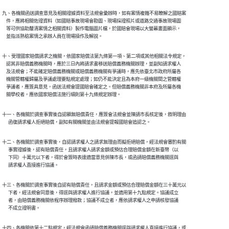
九、各機關函送調查意見及相關證據資料至法規會彙辦時，如有案情複雜不易瞭解之國賠案

    件，應將相關佐證資料（如國賠事故現場會勘圖、現場採證照片或道路交通事故現場圖

    等可供協助釐清案情之相關資料）製作電腦圖片檔，於國賠會現場以大螢幕畫面顯示，

    並指派熟稔案情之承辦人員在現場操作及解說。
十、受理國家賠償請求之機關，依國家賠償法第九條第一項、第二項或其他相關法令規定，

    認其非賠償義務機關時，應於三日內將請求書移送賠償義務機關辦理，並副知請求權人

    及法規會；不能確定賠償義務機關或賠償義務機關有爭議時，應先依臺北市政府所屬各

    機關管轄權歸屬及爭議處理要點規定處理；如仍不能決定且為本府一級機關間之管轄權

    爭議者，應簽具意見，函送法規會提國賠會確定之。但賠償義務機關非本府及所屬各機

    關學校者，應依國家賠償法施行細則第十九條規定辦理。
十一、各機關於調查事實後自認顯無賠償責任，應簽會法規會並陳請市長核定後，敘明理由

      函復請求權人拒絕賠償，副知有關機關並由法規會提報國賠會追認之。
十二、各機關於調查事實後，自認請求權人之請求無理由而擬拒絕賠償，經法規會審酌有關

      事實證據後，認有賠償責任，且請求權人請求金額或預估合理賠償金額在新臺幣（以

      下同）十萬元以下者，得於會簽時表達適當意見併陳市長，或函請賠償義務機關逕與

      請求權人直接進行協議。
十三、各機關於調查事實後自認有賠償責任，且請求金額或預估合理賠償金額在三十萬元以

      下者，經法規會同意後，得逕與請求權人進行協議，並適用第十九點規定。協議成立

      者，由賠償義務機關依程序辦理撥款；協議不成立者，應依請求權人之申請核發協議

      不成立證明書。
十四、各機關依第十二點規定，經法規會函請賠償義務機關逕與請求權人直接進行協議，或
