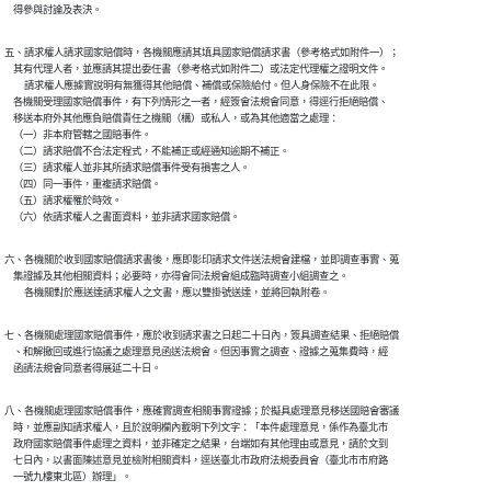
    得參與討論及表決。
五、請求權人請求國家賠償時，各機關應請其填具國家賠償請求書（參考格式如附件一）；

    其有代理人者，並應請其提出委任書（參考格式如附件二）或法定代理權之證明文件。

　　請求權人應據實說明有無獲得其他賠償、補償或保險給付。但人身保險不在此限。

    各機關受理國家賠償事件，有下列情形之一者，經簽會法規會同意，得逕行拒絕賠償、

    移送本府外其他應負賠償責任之機關（構）或私人，或為其他適當之處理： 

    （一）非本府管轄之國賠事件。

    （二）請求賠償不合法定程式，不能補正或經通知逾期不補正。

    （三）請求權人並非其所請求賠償事件受有損害之人。

    （四）同一事件，重複請求賠償。

    （五）請求權罹於時效。

    （六）依請求權人之書面資料，並非請求國家賠償。
六、各機關於收到國家賠償請求書後，應即影印請求文件送法規會建檔，並即調查事實、蒐

    集證據及其他相關資料；必要時，亦得會同法規會組成臨時調查小組調查之。

　　各機關對於應送達請求權人之文書，應以雙掛號送達，並將回執附卷。
七、各機關處理國家賠償事件，應於收到請求書之日起二十日內，簽具調查結果、拒絕賠償

    、和解撤回或進行協議之處理意見函送法規會。但因事實之調查、證據之蒐集費時，經

    函請法規會同意者得展延二十日。
八、各機關處理國家賠償事件，應確實調查相關事實證據；於擬具處理意見移送國賠會審議

    時，並應副知請求權人，且於說明欄內載明下列文字：「本件處理意見，係作為臺北市

    政府國家賠償事件處理之資料，並非確定之結果，台端如有其他理由或意見，請於文到

    七日內，以書面陳述意見並檢附相關資料，逕送臺北市政府法規委員會（臺北市市府路

    一號九樓東北區）辦理」。