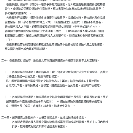
      至遲於協議期日五日前送達請求權人、代理人及有關人員。

　    各機關進行協議時，如就同一賠償事件有其他機關、個人或團體應負賠償責任或補償

      責任，或保險公司應負保險給付責任時，應以書面告知其參加協議或到場陳述意見（

      參考格式如附件四）。

　    各機關進行協議時，得洽法規會派員提供法律意見。協議成立時，應依規定製作協議

      書並留存一份（參考格式如附件五、六）；開始協議之日起逾六十日協議不成立者，

      應依請求權人之申請，並得依職權發給協議不成立證明書（參考格式如附件七）。

      各機關於收到國賠會有賠償責任之決議後，應於三十日內與請求權人達成協議。但因

      相關損害之鑑定、單據之蒐集或請求權人之聯繫不易，經函請法規會同意者得展延三

      十日。

　    各機關未依前項規定辦理致未能遵期達成協議或不依職權發給協議不成立證明書者，

      應向國賠會提出報告案並到場說明。
二十、各機關進行協議時，應依臺北市政府國家賠償事件賠償計算基準之規定辦理。
二十一、各機關進行協議時，本府所屬局、處、會及區公所得逕行決定之賠償金為一百萬元

        ；賠償金超過一百萬元者，應簽報市長核定。

        局、處所屬機關學校得逕行決定之賠償金為五十萬元；賠償金超過五十萬元而在一

        百萬元以下者，應報請其局、處核定，賠償金超過一百萬元者，應簽報市長核定。 
二十二、各機關進行協議時，如協議成立之賠償金額須簽報市長或局、處首長核定者，應於

        國家賠償事件協議紀錄協議事項內敘明：「本協議紀錄須俟賠償義務機關依規定程

        序，簽請市長（或局、處首長）核定後，協議始生效力」。
二十三、國家賠償之訴訟案件，由被告機關主辦，並得洽請法規會協助。

　　　　各機關收受請求權人提起之國家賠償訴訟案件通知或裁判書者，應於十五日內將起

　　　　訴狀、裁判書或相關資料影本函送法規會查照。