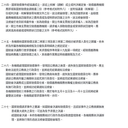
二十四、國家賠償事件經協議成立、訴訟上和解（調解）成立或判決確定後，賠償義務機關

        應即填製國家賠償金請撥書二份（參考格式如附件八），並附協議書（和解書）二

        份或判決書、和解筆錄等有關文件乙份，送法規會辦理；其為回復原狀者，由賠償

        義務機關填具回復原狀之費用憑證及證明原狀回復之文件，送法規會辦理。

        法規會於收到前項書件後，如為賠償金，開立市庫支票撥交請求權人；如為回復原

        狀，開立市庫支票撥交賠償義務機關。請求權人領取賠償金或受領原狀回復時，應

        請其填具收據或證明原狀已回復之文件（參考格式如附件九）。
二十五、各機關依國家賠償法第二條第三項及第三條第二項檢討被求償人責任之歸屬，依本

        府及所屬各機關組織規程及分層負責明細表之規定認定。

        國賠會決議應行使求償權者，其求償程序準用第十九點第一項規定。經賠償義務機

        關協商應繳入國家賠償之收入，其收繳作業應註明收繳期限及方式。
二十六、各機關處理國家賠償事件，發現因公務員之故意、過失致生國家賠償責任時，應主

        動依法追究公務員之行政責任，並將追究結果通知法規會。

        國賠會於處理國家賠償事件，發現公務員有故意、過失致生國家賠償責任時，應移

        請該公務員所屬之機關依法追究其行政責任，並將追究結果通知法規會。

        國賠會決議應成立國家賠償責任者，賠償義務機關應依職權主動檢討其所屬公務員

        有無行政責任，並將檢討結果通知法規會。

        各機關辦理前三項事務之行政責任，應於每年五月十五日及十一月十五日前將結果

        彙整送法規會。各機關處理求償事件時，亦同。
二十七、國家賠償請求事件之審議，如國賠會決議有賠償責任，且認該事件之公務員顯無故

　　　　意或重大過失之責任，可並為免予求償之決議。

　　　　經國賠會決議，本府各機關應檢討行政作為或採取適當措施者，各機關應依決議辦

　　　　理，並將執行情形函送法規會提國賠會報告。