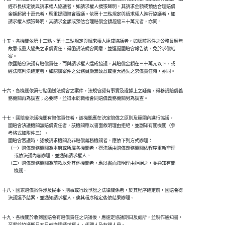
      經市長核定後與請求權人協議者，如請求權人擴張聲明，其請求金額或預估合理賠償

      金額超過十萬元者，應重提國賠會審議。依第十三點規定與請求權人進行協議者，如

      請求權人擴張聲明，其請求金額或預估合理賠償金額超過三十萬元者，亦同。
十五、各機關依第十二點、第十三點規定與請求權人達成協議者，如認該案件之公務員顯無

      故意或重大過失之求償責任，得函請法規會同意，並逕提國賠會報告後，免於求償結

      案。

      依國賠會決議有賠償責任，而與請求權人達成協議，其賠償金額在三十萬元以下，或

      經法院判決確定者，如認該案件之公務員顯無故意或重大過失之求償責任時，亦同。
十六、各機關依第七點函送法規會之案件，法規會認有事實及證據上之疑義，得移請賠償義

      務機關再為調查；必要時，並得本於職權會同賠償義務機關另為調查。
十七、國賠會決議機關有賠償責任者，該機關應在決定賠償之原則及範圍內進行協議。

      國賠會決議機關無賠償責任者，該機關應以書面敘明理由拒絕，並副知有關機關（參

      考格式如附件三）。

      國賠會審議時，認被請求機關為非賠償義務機關者，應依下列方式辦理：

      （一）賠償義務機關為本府或所屬各機關者，得決議由賠償義務機關依程序重新辦理

            或依決議內容辦理，並通知請求權人。

      （二）賠償義務機關為前款以外其他機關者，應以書面敘明理由拒絕之，並通知有關

            機關。
十八、國家賠償案件涉及民事、刑事或行政爭訟之法律關係者，於其程序確定前，國賠會得

      決議逕予結案，並通知請求權人，俟其程序確定後依結果辦理。
十九、各機關於收到國賠會有賠償責任之決議後，應速定協議期日及處所，並製作通知書，
