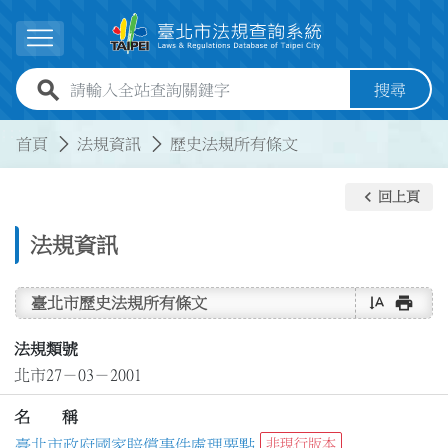
跳到主要內容
展開選單
全站查詢關鍵字欄位
搜尋
:::
:::
首頁
法規資訊
歷史法規所有條文
keyboard_arrow_left
回上頁
法規資訊
text_rotate_vertical
print
臺北市歷史法規所有條文
法規類號
北市27－03－2001
名 稱
臺北市政府國家賠償事件處理要點
非現行版本