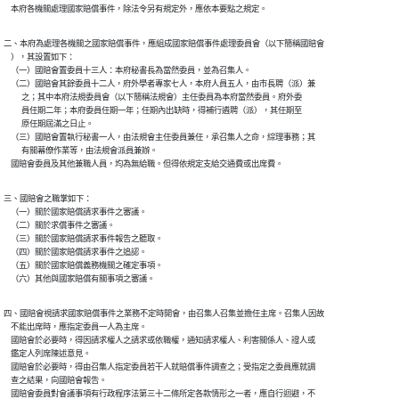
    本府各機關處理國家賠償事件，除法令另有規定外，應依本要點之規定。
二、本府為處理各機關之國家賠償事件，應組成國家賠償事件處理委員會（以下簡稱國賠會

    ），其設置如下：

    （一）國賠會置委員十三人：本府秘書長為當然委員，並為召集人。

    （二）國賠會其餘委員十二人，府外學者專家七人，本府人員五人，由市長聘（派）兼

          之；其中本府法規委員會（以下簡稱法規會）主任委員為本府當然委員。府外委

          員任期二年；本府委員任期一年；任期內出缺時，得補行遴聘（派），其任期至

          原任期屆滿之日止。

    （三）國賠會置執行秘書一人，由法規會主任委員兼任，承召集人之命，綜理事務；其

          有關幕僚作業等，由法規會派員兼辦。

    國賠會委員及其他兼職人員，均為無給職。但得依規定支給交通費或出席費。
三、國賠會之職掌如下：

    （一）關於國家賠償請求事件之審議。

    （二）關於求償事件之審議。

    （三）關於國家賠償請求事件報告之聽取。

    （四）關於國家賠償請求事件之追認。

    （五）關於國家賠償義務機關之確定事項。

    （六）其他與國家賠償有關事項之審議。
四、國賠會視請求國家賠償事件之業務不定時開會，由召集人召集並擔任主席。召集人因故

    不能出席時，應指定委員一人為主席。

    國賠會於必要時，得因請求權人之請求或依職權，通知請求權人、利害關係人、證人或

    鑑定人列席陳述意見。

    國賠會於必要時，得由召集人指定委員若干人就賠償事件調查之；受指定之委員應就調

    查之結果，向國賠會報告。

    國賠會委員對會議事項有行政程序法第三十二條所定各款情形之一者，應自行迴避，不
