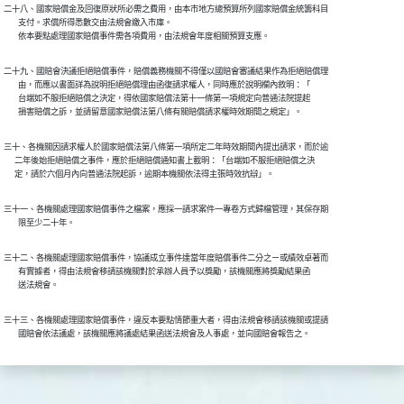
二十八、國家賠償金及回復原狀所必需之費用，由本市地方總預算所列國家賠償金統籌科目

        支付。求償所得悉數交由法規會繳入市庫。

        依本要點處理國家賠償事件需各項費用，由法規會年度相關預算支應。
二十九、國賠會決議拒絕賠償事件，賠償義務機關不得僅以國賠會審議結果作為拒絕賠償理

        由，而應以書面詳為說明拒絕賠償理由函復請求權人，同時應於說明欄內敘明：「

        台端如不服拒絕賠償之決定，得依國家賠償法第十一條第一項規定向普通法院提起

        損害賠償之訴，並請留意國家賠償法第八條有關賠償請求權時效期間之規定」。
三十、各機關因請求權人於國家賠償法第八條第一項所定二年時效期間內提出請求，而於逾

      二年後始拒絕賠償之事件，應於拒絕賠償通知書上載明：「台端如不服拒絕賠償之決

      定，請於六個月內向普通法院起訴，逾期本機關依法得主張時效抗辯」。
三十一、各機關處理國家賠償事件之檔案，應採一請求案件一專卷方式歸檔管理，其保存期

        限至少二十年。
三十二、各機關處理國家賠償事件，協議成立事件達當年度賠償事件二分之ㄧ或績效卓著而

        有實據者，得由法規會移請該機關對於承辦人員予以獎勵，該機關應將獎勵結果函

        送法規會。
三十三、各機關處理國家賠償事件，違反本要點情節重大者，得由法規會移請該機關或提請

        國賠會依法議處，該機關應將議處結果函送法規會及人事處，並向國賠會報告之。