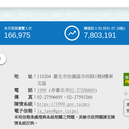
本月頁面瀏覽人次
總造訪人次
(自93.07.26起)
166,975
7,803,191
策
地 址
110204 臺北市信義區市府路1號8樓東
北區
電 話
1999
(非臺北市
02-27208889
)
小
傳 真
02-27596695、02-27593266
陳情系統
https://1999.gov.taipei
電子信箱
la_laws@gov.taipei
本局信箱係處理與系統相關之問題，其餘市政問題請至陳
情系統反映。