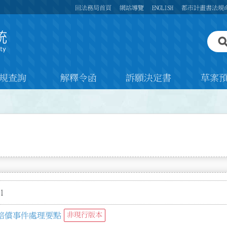
回法務局首頁
網站導覽
ENGLISH
都市計畫書法規
規查詢
解釋令函
訴願決定書
草案
1
賠償事件處理要點
非現行版本