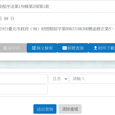
程序法第159條第2項第1款
月 09 日
月9日臺北市政府（98）府授賠綜字第09837100300號函修正第5、6
apps
tune
pin
file_download
編章節
條文檢索
條號查詢
附件下載
送出查詢
清除重填