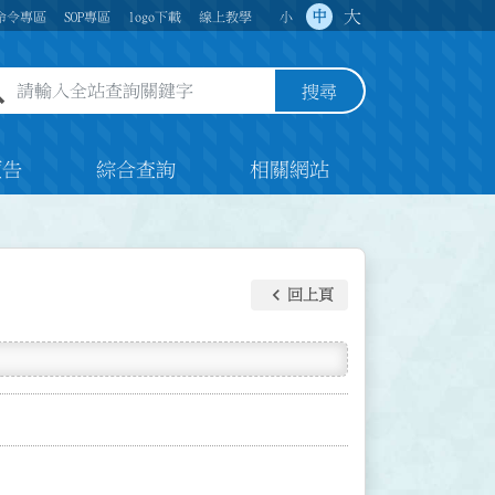
大
中
命令專區
SOP專區
logo下載
線上教學
小
全站查詢關鍵字欄位
搜尋
預告
綜合查詢
相關網站
keyboard_arrow_left
回上頁