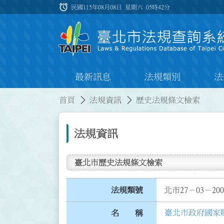
跳到主要內容
alarm
:::
民國115年08月08日 星期六
05時42分
最新訊息
法規類別
法
:::
:::
首頁
法規資訊
歷史法規條文檢索
法規資訊
臺北市歷史法規條文檢索
法規類號
北市27－03－200
臺北市政府國家
名 稱