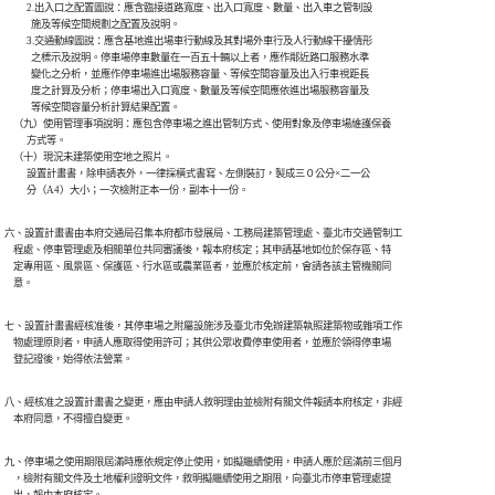
          2.出入口之配置圖說：應含臨接道路寬度、出入口寬度、數量、出入車之管制設

            施及等候空間規劃之配置及說明。

          3.交通動線圖說：應含基地進出場車行動線及其對場外車行及人行動線干擾情形

            之標示及說明。停車場停車數量在一百五十輛以上者，應作鄰近路口服務水準

            變化之分析，並應作停車場進出場服務容量、等候空間容量及出入行車視距長

            度之計算及分析；停車場出入口寬度、數量及等候空間應依進出場服務容量及

            等候空間容量分析計算結果配置。

    （九）使用管理事項說明：應包含停車場之進出管制方式、使用對象及停車場維護保養

          方式等。

    （十）現況未建築使用空地之照片。

          設置計畫書，除申請表外，一律採橫式書寫、左側裝訂，製成三０公分×二一公

          分（A4）大小；一次檢附正本一份，副本十一份。
六、設置計畫書由本府交通局召集本府都市發展局、工務局建築管理處、臺北市交通管制工

    程處、停車管理處及相關單位共同審議後，報本府核定；其申請基地如位於保存區、特

    定專用區、風景區、保護區、行水區或農業區者，並應於核定前，會請各該主管機關同

    意。
七、設置計畫書經核准後，其停車場之附屬設施涉及臺北市免辦建築執照建築物或雜項工作

    物處理原則者，申請人應取得使用許可；其供公眾收費停車使用者，並應於領得停車場

    登記證後，始得依法營業。
八、經核准之設置計畫書之變更，應由申請人敘明理由並檢附有關文件報請本府核定，非經

    本府同意，不得擅自變更。
九、停車場之使用期限屆滿時應依規定停止使用，如擬繼續使用，申請人應於屆滿前三個月

    ，檢附有關文件及土地權利證明文件，敘明擬繼續使用之期限，向臺北市停車管理處提
