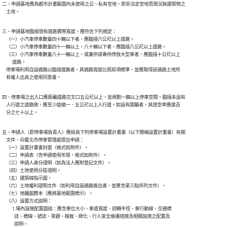
二、申請基地應為都市計畫範圍內未使用之公、私有空地，即非法定空地而現況無建築物之

    土地。
三、申請基地臨接現有道路實際寬度，應符合下列規定：

    （一）小汽車停車數量四十輛以下者，應臨接六公尺以上道路。

    （二）小汽車停車數量四十一輛以上，八十輛以下者，應臨接八公尺以上道路。

    （三）小汽車停車數量八十一輛以上，或兼供或專供停放大型車者，應臨接十公尺以上

          道路。

    停車場利用自設通路以臨接道路者，其通路寬度比照前項標準，並應取得該通路土地所

    有權人出具之使用同意書。
四、停車場之出入口應距離道路交叉口五公尺以上，並規劃一輛以上停車空間。臨接未設有

    人行道之道路側，應至少退縮一．五公尺以上人行道。如設有圍籬者，其透空率應達百

    分之七十以上。
五、申請人（即停車場負責人）應檢具下列停車場設置計畫書（以下簡稱設置計畫書）有關

    文件，向臺北市停車管理處提出申請：

    （一）設置計畫書封面（格式如附件）。

    （二）申請表（含申請使用年限，格式如附件）。

    （三）申請人身分證明（如為法人應附登記文件）。

    （四）土地使用分區證明。

    （五）建築線指示圖。

    （六）土地權利證明文件（如利用自設通路進出者，並應含第三點所列文件）。

    （七）地籍圖謄本（應將基地範圍標示）。

    （八）設置方式說明：

          1.場內設施配置圖說：應含車位大小、車道寬度、迴轉半徑、車行動線、交通標

            誌、標線、號誌、景觀、植栽、綠化、行人安全維護措施及相關設施之配置及

            說明。
