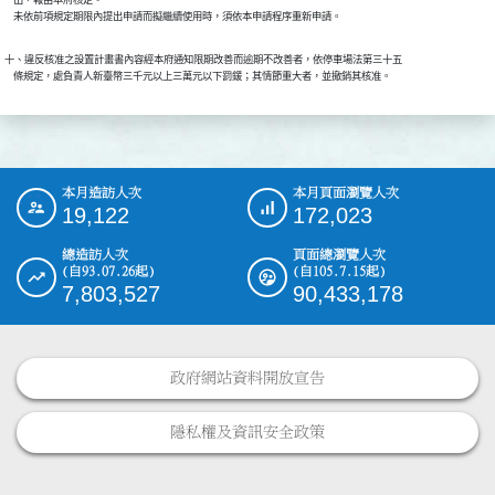
    出，報由本府核定。

    未依前項規定期限內提出申請而擬繼續使用時，須依本申請程序重新申請。
十、違反核准之設置計畫書內容經本府通知限期改善而逾期不改善者，依停車場法第三十五

    條規定，處負責人新臺幣三千元以上三萬元以下罰鍰；其情節重大者，並撤銷其核准。
本月造訪人次
本月頁面瀏覽人次
:::
19,122
172,023
總造訪人次
頁面總瀏覽人次
(自93.07.26起)
(自105.7.15起)
7,803,527
90,433,178
政府網站資料開放宣告
隱私權及資訊安全政策