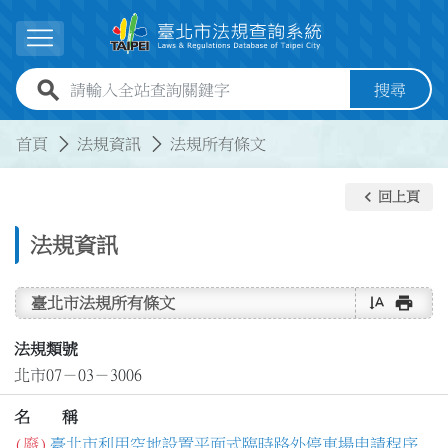
跳到主要內容
展開選單
全站查詢關鍵字欄位
搜尋
:::
:::
首頁
法規資訊
法規所有條文
keyboard_arrow_left
回上頁
法規資訊
text_rotate_vertical
print
臺北市法規所有條文
法規類號
北市07－03－3006
名 稱
(廢)
臺北市利用空地設置平面式臨時路外停車場申請程序