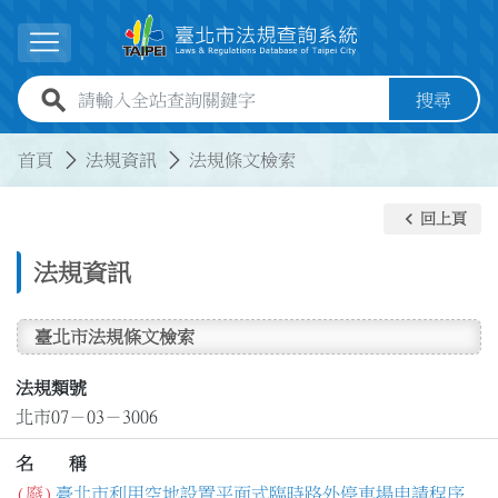
跳到主要內容
展開選單
全站查詢關鍵字欄位
搜尋
:::
:::
首頁
法規資訊
法規條文檢索
keyboard_arrow_left
回上頁
法規資訊
臺北市法規條文檢索
法規類號
北市07－03－3006
名 稱
(廢)
臺北市利用空地設置平面式臨時路外停車場申請程序