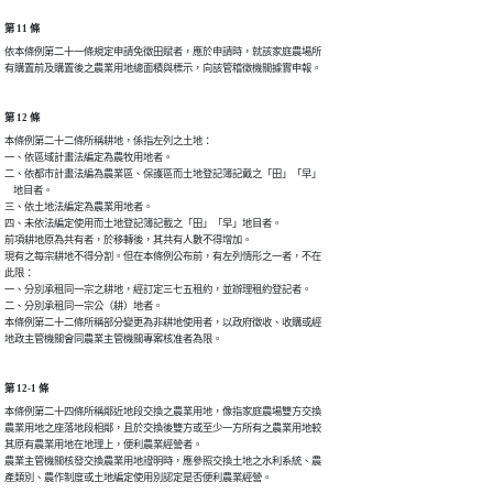
第 11 條
依本條例第二十一條規定申請免徵田賦者，應於申請時，就該家庭農場所

有購置前及購置後之農業用地總面積與標示，向該管稽徵機關據實申報。
第 12 條
本條例第二十二條所稱耕地，係指左列之土地：

一、依區域計畫法編定為農牧用地者。

二、依都市計畫法編為農業區、保護區而土地登記簿記戴之「田」「早」

    地目者。

三、依土地法編定為農業用地者。

四、未依法編定使用而土地登記簿記載之「田」「早」地目者。

前項耕地原為共有者，於移轉後，其共有人數不得增加。

現有之每宗耕地不得分割。但在本條例公布前，有左列情形之一者，不在

此限：

一、分別承租同一宗之耕地，經訂定三七五租約，並辦理租約登記者。

二、分別承租同一宗公（耕）地者。

本條例第二十二條所稱部分變更為非耕地使用者，以政府徵收、收購或經

地政主管機關會同農業主管機關專案核准者為限。
第 12-1 條
本條例第二十四條所稱鄰近地段交換之農業用地，像指家庭農場雙方交換

農業用地之座落地段相鄰，且於交換後雙方或至少一方所有之農業用地較

其原有農業用地在地理上，便利農業經營者。

農業主管機關核發交換農業用地證明時，應參照交換土地之水利系統、農

產類別、農作制度或土地編定使用別認定是否便利農業經營。