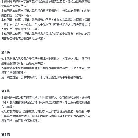
本條例第三條第一項第三款所稱直接從事農業生產者，係指直接操作或經

營農業生產之自然人。

本條例第三條第一項第六款所稱自耕地面積過小，係指家庭農場自有耕地

總面積在一公頃以下者。

本條例第三條第一項第六款所稱勞力不足，係指家庭農場耕地面積（公頃

）與共同生活戶十六歲以上至六十歲以下具有耕作能力之現有專業農民（

人數）之比率在零點五以上者。

本條例第三條第一項第六款所稱家庭農場之部分或全部作業，係指家庭農

場部分自耕地或全部自耕地之作業。
第 3 條
依本條例第六條設置之發展基金應成立財團法人；其基金之捐助、保管與

運用應明訂於章程，並應專戶存儲。

各業發展基金應將年度業務計劃、預算及年度業務報告、決算，層報中央

農業主管機關核備。

前二項之規定，於依本條例第二十七條設置之價格平準基金準用之。
第 4 條
本條例第十條公私有農業用地之利用暨實施水土保持處理及維護，應依省

（市）農業主管機關所定土地可利用限度分類標準、水土保持處理及維護

方式辦理。

公私有農業用地，超限度使用或怠於水土保持處理及維護者，應依省（市

）農業主管機關之通知，在限期內變更或實施；其不於限期內辦理之私有

農業用地，依行政執行法處理之。
第 5 條