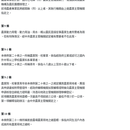
機構及農民團體辦理之。

前項農產專業區跨越兩縣（市）以上者，其執行機關由上級農業主管機關

指定之。
第 9 條
農業動力用電、動力用油、用水，概以農民直接從事農業生產所需者為限

。但有特殊情況，經中央農業主管機關認定確有需要者不在此限。
第 9-1 條
本條例第二十條之一所稱農業院、校畢業，係指經政府立案或認可之國內

外中等以上學校農業科系畢業者。

本條例第二十條之一所稱青年，係指十八歲以上至四十歲以下者。
第 9-2 條
農業院、校畢業青年依本條例第二十條之一之規定購買農業用地者，應填

具申請書檢附學歷證件，經政府輔導機關加簽輔導證明後向農業主管機關

申請核發自耕能力證明書，持憑向地政主管機關辦理移轉登記。

前項購買農業用地面積一次最高不得超過三公頃，最低不得少於一公頃。

第一項輔導協助辦法，由中央農業主管機關定之。
第 10 條
本條例第二十一條所稱家庭農場農業用地之總面積，係指共同生活戶內各

成員所有農業用地之總和。