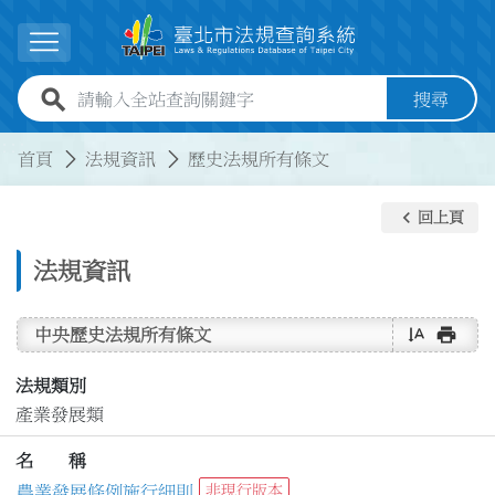
跳到主要內容
展開選單
全站查詢關鍵字欄位
搜尋
:::
:::
首頁
法規資訊
歷史法規所有條文
keyboard_arrow_left
回上頁
法規資訊
text_rotate_vertical
print
中央歷史法規所有條文
法規類別
產業發展類
名 稱
農業發展條例施行細則
非現行版本