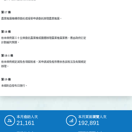
第 17 條
農業推廣機構得委託或接受申請委託辦理農業推廣。
第 18 條
依本條例第三十五條委託農業機或團體辦理農業推廣業務，應由政府訂定

計劃編列預算。
第 18-1 條
依本條例規定減免各項賦稅者，其申請減免程序應依各該稅法及有關規定

辦理。
第 19 條
本細則自發布日施行。
本月造訪人次
本月頁面瀏覽人次
:::
21,161
192,891