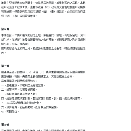
地政主管機關依本條例第十一條推行農地重劃，其重劃區內之農路、水路

或水利設施工程竣工後，直轄市或縣（市）政府應交由當地農田水利機構

管理維護。但農路列為直轄市或鄉（鎮）（市）道路者，由直轄市政府或

鄉（鎮）（市）公所管理維護。
第 6 條
本條例第十三條所稱未開發之土地，係指屬於山坡地、山地保留地、河川

新生地、海埔新生地及海邊養殖地之公有荒地。其開發範圍之勘定與規劃

採分期、分區方式辦理。

前項開發區內之私有土地，有統籌規劃開發之必要者，得依法辦理區段徵

收。
第 7 條
農產專業區計劃由縣（市）或省（市）農業主管機關協調有關農業機構及

團體研擬，報請中央農業主管機關核定之，其變更或廢止亦同。

農產專業區計劃應備項目如左：

一、豊產種類、作物制度及經營型態。

二、設置地區、位置及其面積。

三、區域內農戶數及勞動人數。

四、經營方法或作業計劃，包括實施計劃產、製、儲、銷及共同作業。

五、加?農民組織及教育訓練計劃。

六、預算經費，包括補助款、配合款及貸款金額。

七、預期效益。
第 8 條
農產專業區計劃，由所在地縣（市）農業主管機關執行，或協調有關農業
