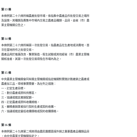
第 13 條
本條例第二十六條所稱農產批發市場，係指集中農產品作批發交易之場所

及設施。其種類及應集中市場內交易之農產品種類、品目，由省（市）農

業主管機關公告之。
第 14 條
本條例第二十六條所稱第一次批發交易，指農產品在生產地或消費地，首

次在當地所作之批發交易。

農產品用於推廣改良、醫業製造、衛生試驗或其他經省（市）農業主管機

關核准者，其第一次批發交易得免在市場內為之。
第 15 條
中央農業主管機關會同有關主管機關或指定機關對實施計劃產銷之農產或

農產加工品，得視事實需要，為左列之措施：

一、訂定生產目標。

二、劃分農產或原料供應區。

三、協議或裁定產銷配額。

四、訂定農產或原料收購規格。

五、輔導產銷業者採行契約生產或契約收購。

六、協議或裁定最低收購價格或契約收購價格。
第 16 條
本條例第二十九條第二項其得由農民團體直接外銷之重要農產品種類品目

，由中央農業主管機關指定之。