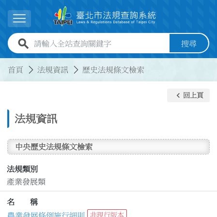
跳到主要內容
展開選單
全站查詢關鍵字欄位
搜尋
:::
:::
首頁
法規資訊
歷史法規條文檢索
keyboard_arrow_left
回上頁
法規資訊
中央歷史法規條文檢索
法規類別
產業發展類
名 稱
農業發展條例施行細則
非現行版本