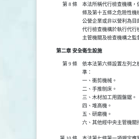
第 8 條
本法所稱代行檢查機構，
條及第十五條之危險性機
公營企業或非以營利為目的
代行檢查機構於執行代行
主管機關及檢查機構之監
第二章 安全衛生設施
第 9 條
依本法第六條設置左列之
準：

一、衝剪機械。

二、手推刨床。

三、木材加工用圓盤鋸。

四、堆高機。

五、研磨機。

六、其他經中央主管機關
第 10 條
本法第七條第一項規定應