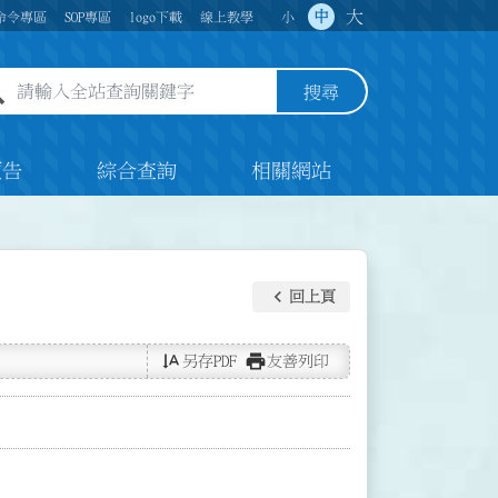
大
中
命令專區
SOP專區
logo下載
線上教學
小
全站查詢關鍵字欄位
搜尋
預告
綜合查詢
相關網站
keyboard_arrow_left
回上頁
text_rotate_vertical
print
另存PDF
友善列印