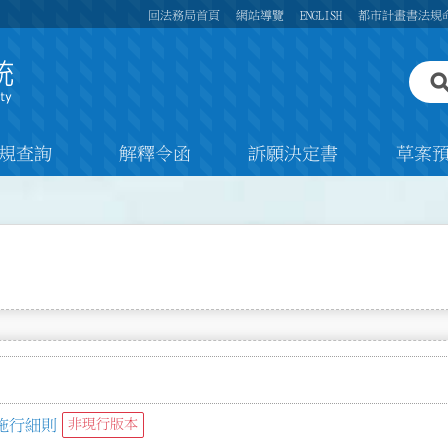
回法務局首頁
網站導覽
ENGLISH
都市計畫書法規
規查詢
解釋令函
訴願決定書
草案
施行細則
非現行版本