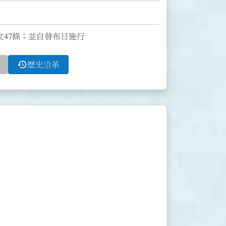
全文47條；並自發布日施行
history
歷史沿革