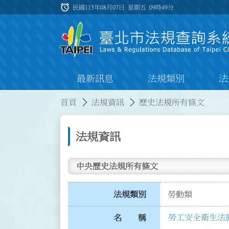
跳到主要內容
alarm
:::
民國115年08月07日 星期五
09時49分
最新訊息
法規類別
法
:::
:::
首頁
法規資訊
歷史法規所有條文
法規資訊
中央歷史法規所有條文
法規類別
勞動類
勞工安全衛生法
名 稱