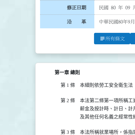
修正日期
民國 80 年 09 
沿 革
中華民國80年9
subject
所有條文
第一章 總則
第 1 條
本細則依勞工安全衛生法
第 2 條
本法第二條第一項所稱工
薪金及按計時、計日、計
及其他任何名義之經常性
第 3 條
本法所稱就業場所，係指