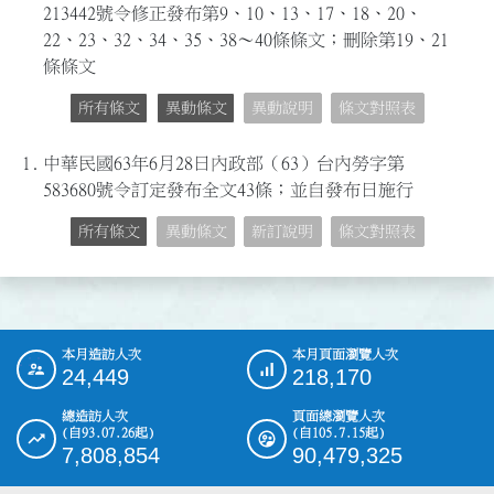
213442號令修正發布第9、10、13、17、18、20、
22、23、32、34、35、38～40條條文；刪除第19、21
條條文
所有條文
異動條文
異動說明
條文對照表
1.
中華民國63年6月28日內政部（63）台內勞字第
583680號令訂定發布全文43條；並自發布日施行
所有條文
異動條文
新訂說明
條文對照表
本月造訪人次
本月頁面瀏覽人次
:::
24,449
218,170
總造訪人次
頁面總瀏覽人次
(自93.07.26起)
(自105.7.15起)
7,808,854
90,479,325