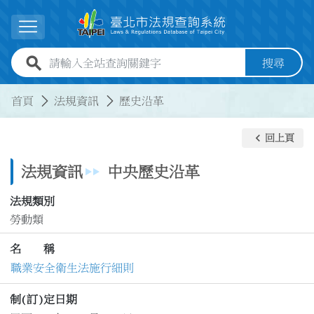
跳到主要內容
展開選單
全站查詢關鍵字欄位
搜尋
:::
:::
首頁
法規資訊
歷史沿革
keyboard_arrow_left
回上頁
法規資訊
中央歷史沿革
法規類別
勞動類
名 稱
職業安全衛生法施行細則
制(訂)定日期