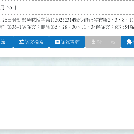
 月 26 日
26日勞動部勞職授字第1150252314號令修正發布第2、3、8、11、1
增訂第36-1條條文；刪除第5、28、30、31、34條條文；依第54
tune
pin
file_download
extension
章節
條文檢索
條號查詢
附件下載