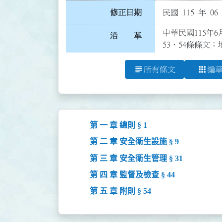
修正日期
民國 115 年 06
中華民國115年6月
沿 革
53、54條條文；
subject
apps
所有條文
編
第 一 章 總則 § 1
第 二 章 安全衛生設施 § 9
第 三 章 安全衛生管理 § 31
第 四 章 監督及檢查 § 44
第 五 章 附則 § 54