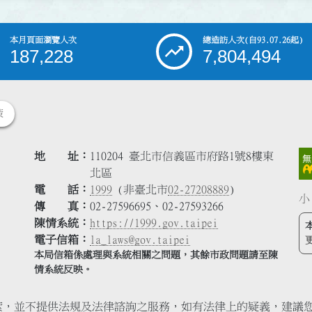
本月頁面瀏覽人次
總造訪人次
(自93.07.26起)
187,228
7,804,494
策
地 址
110204 臺北市信義區市府路1號8樓東
北區
電 話
1999
(非臺北市
02-27208889
)
小
傳 真
02-27596695、02-27593266
陳情系統
https://1999.gov.taipei
電子信箱
la_laws@gov.taipei
本局信箱係處理與系統相關之問題，其餘市政問題請至陳
情系統反映。
索，並不提供法規及法律諮詢之服務，如有法律上的疑義，建議