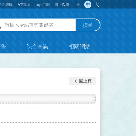
大
中
命令專區
SOP專區
logo下載
線上教學
小
全站查詢關鍵字欄位
搜尋
預告
綜合查詢
相關網站
keyboard_arrow_left
回上頁