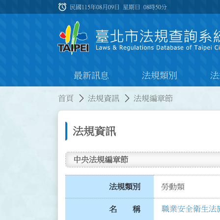
跳到主要內容
alarm
:::
民國115年08月09日 星期日
08時50分
最新訊息
法規類別
法
:::
:::
首頁
法規資訊
法規編章節
法規資訊
中央法規編章節
法規類別
勞動類
職業安全衛生法
名 稱