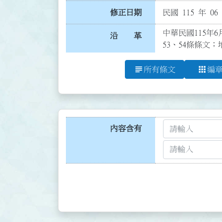
修正日期
民國 115 年 06
中華民國115年6月
沿 革
53、54條條文；
subject
apps
所有條文
編
內容含有