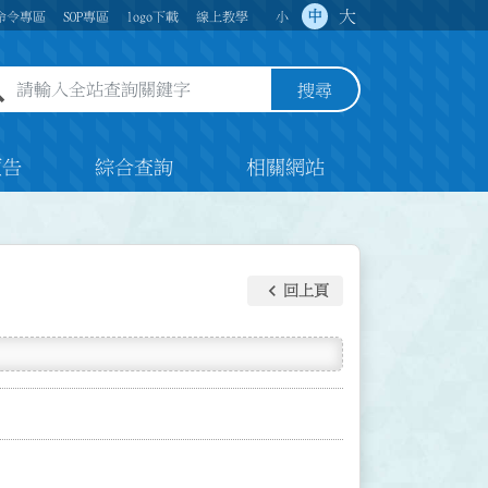
大
中
命令專區
SOP專區
logo下載
線上教學
小
全站查詢關鍵字欄位
搜尋
預告
綜合查詢
相關網站
keyboard_arrow_left
回上頁