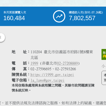
本月頁面瀏覽人次
總造訪人次
(自93.07.26起)
160,484
7,802,557
策
地 址
110204 臺北市信義區市府路1號8樓東
北區
電 話
1999
(非臺北市
02-27208889
)
小
傳 真
02-27596695、02-27593266
陳情系統
https://1999.gov.taipei
電子信箱
la_laws@gov.taipei
本局信箱係處理與系統相關之問題，其餘市政問題請至陳
情系統反映。
索，並不提供法規及法律諮詢之服務，如有法律上的疑義，建議