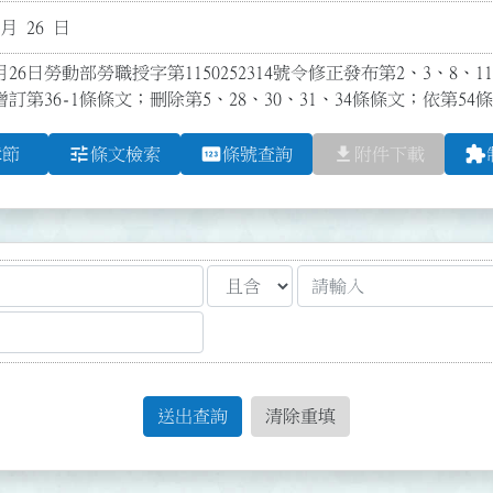
 月 26 日
26日勞動部勞職授字第1150252314號令修正發布第2、3、8、11、1
增訂第36-1條條文；刪除第5、28、30、31、34條條文；依第54
tune
pin
file_download
extension
章節
條文檢索
條號查詢
附件下載
送出查詢
清除重填