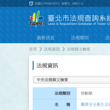
跳到主要內容
alarm
:::
民國115年08月07日 星期五
18時11分
最新訊息
法規類別
法
:::
:::
首頁
法規資訊
法規條文檢索
法規資訊
中央法規條文檢索
法規類別
勞動類
職業安全衛生法
名 稱