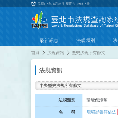
跳到主要內容
alarm
:::
民國115年08月08日 星期六
05時18分
最新訊息
法規類別
法
:::
:::
首頁
法規資訊
歷史法規所有條文
法規資訊
中央歷史法規所有條文
法規類別
環境保護類
環境影響評估法
名 稱