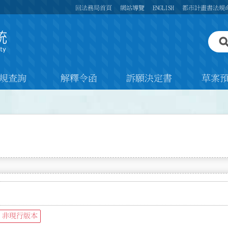
回法務局首頁
網站導覽
ENGLISH
都市計畫書法規
規查詢
解釋令函
訴願決定書
草案
非現行版本