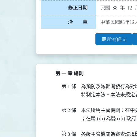
修正日期
民國 88 年 12 
沿 革
中華民國88年12
subject
所有條文
第 一 章 總則
第 1 條
為預防及減輕開發行為對
特制定本法。本法未規定
第 2 條
本法所稱主管機關︰在中
第 3 條
各級主管機關為審查環境