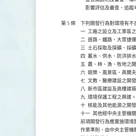
    影響評估及審查、追
第 5 條
下列開發行為對環境有不
一  工廠之設立及工業區之
二  道路、鐵路、大眾捷
三  土石採取及探礦、採礦
四  蓄水、供水、防洪排水
五  農、林、漁、牧地之開
六  遊樂、風景區、高爾
七  文教、醫療建設之開發
八  新市區建設及高樓建
九  環境保護工程之興建。
十  核能及其他能源之開
十一  其他經中央主管機關
前項開發行為應實施環境
作業準則，由中央主管機