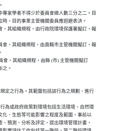


中專家學者不得少於委員會總人數三分之二。目

位時，目的事業主管機關委員應迴避表決。

會，其組織規程，由行政院環境保護署擬訂，報

員會，其組織規程，由直轄市主管機關擬訂，報



委員會，其組織規程，由縣 (市) 主管機關擬訂

條規定之行為。其範圍包括該行為之規劃、進行

發行為或政府政策對環境包括生活環境、自然環

濟、文化、生態等可能影響之程度及範圍，事前以

之調查、預測、分析及評定，提出環境管理計畫，

。環境影響評估工作包括第一階段、第二階段環境
