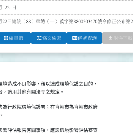
月 22 日
月22日總統（88）華總（一）義字第8800303470號令修正公布第
apps
tune
pin
file_download
編章節
條文檢索
條號查詢
附件下載
環境造成不良影響，藉以達成環境保護之目的，

者，適用其他有關法令之規定。
央為行政院環境保護署；在直轄市為直轄市政府

影響評估報告有關事項，應設環境影響評估審查
