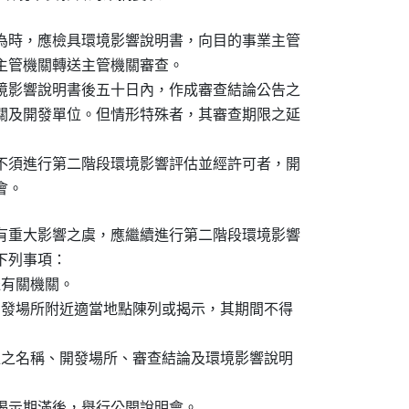
為時，應檢具環境影響說明書，向目的事業主管

主管機關轉送主管機關審查。

境影響說明書後五十日內，作成審查結論公告之

關及開發單位。但情形特殊者，其審查期限之延

不須進行第二階段環境影響評估並經許可者，開

會。
有重大影響之虞，應繼續進行第二階段環境影響

列事項：

有關機關。

開發場所附近適當地點陳列或揭示，其期間不得

位之名稱、開發場所、審查結論及環境影響說明

揭示期滿後，舉行公開說明會。