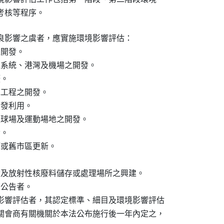
蹤考核等程序。
良影響之虞者，應實施環境影響評估：

開發。

運系統、港灣及機場之開發。

。

工程之開發。

發利用。

夫球場及運動場地之開發。

。

築或舊市區更新。



發及放射性核廢料儲存或處理場所之興建。

公告者。

影響評估者，其認定標準、細目及環境影響評估

關會商有關機關於本法公布施行後一年內定之，
