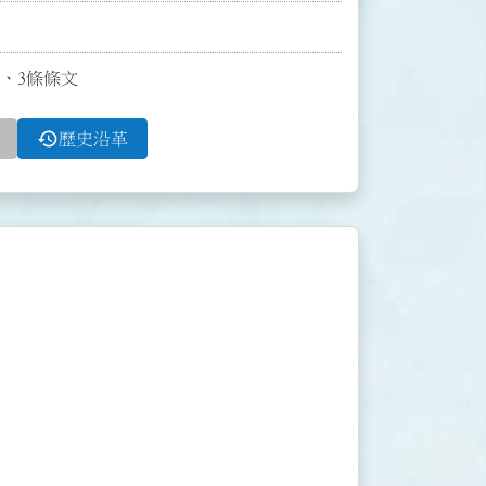
2、3條條文
history
歷史沿革