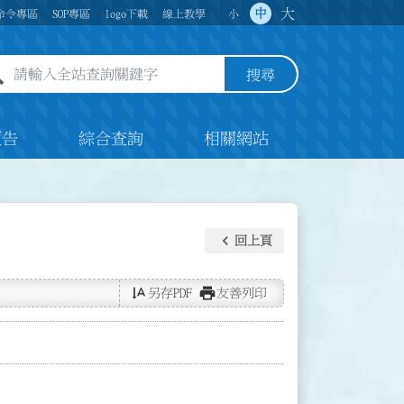
大
中
命令專區
SOP專區
logo下載
線上教學
小
全站查詢關鍵字欄位
搜尋
預告
綜合查詢
相關網站
keyboard_arrow_left
回上頁
text_rotate_vertical
print
另存PDF
友善列印