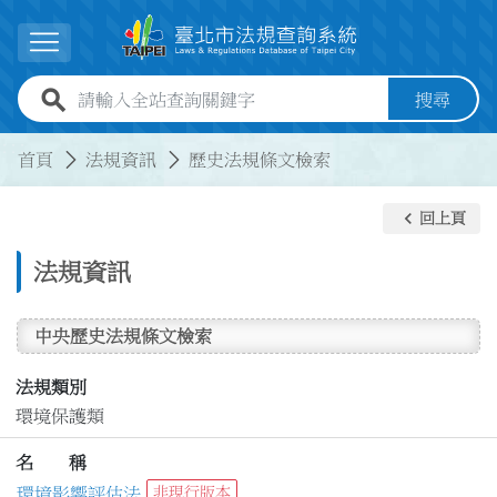
跳到主要內容
展開選單
全站查詢關鍵字欄位
搜尋
:::
:::
首頁
法規資訊
歷史法規條文檢索
keyboard_arrow_left
回上頁
法規資訊
中央歷史法規條文檢索
法規類別
環境保護類
名 稱
環境影響評估法
非現行版本