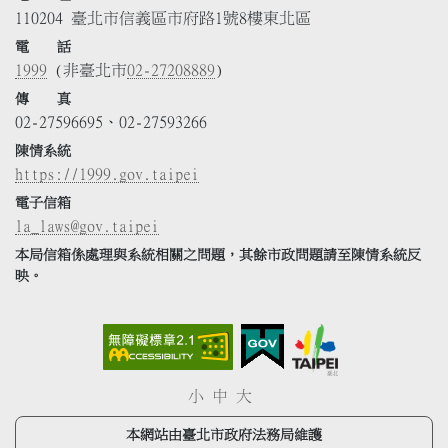
110204 臺北市信義區市府路1號8樓東北區
電 話
1999
(非臺北市
02-27208889
)
傳 真
02-27596695、02-27593266
陳情系統
https://1999.gov.taipei
電子信箱
la_laws@gov.taipei
本局信箱係處理與系統相關之問題，其餘市政問題請至陳情系統反
映。
小
中
大
本網站由臺北市政府法務局維護