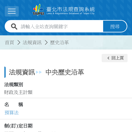
跳到主要內容
展開選單
全站查詢關鍵字欄位
搜尋
:::
:::
首頁
法規資訊
歷史沿革
keyboard_arrow_left
回上頁
法規資訊
中央歷史沿革
法規類別
財政及主計類
名 稱
預算法
制(訂)定日期