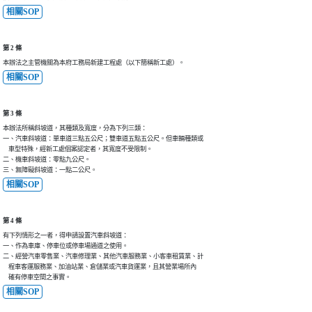
相關SOP
第 2 條
本辦法之主管機關為本府工務局新建工程處（以下簡稱新工處）。
相關SOP
第 3 條
本辦法所稱斜坡道，其種類及寬度，分為下列三類：

一、汽車斜坡道：單車道三點五公尺；雙車道五點五公尺。但車輛種類或

    車型特殊，經新工處個案認定者，其寬度不受限制。

二、機車斜坡道：零點九公尺。

三、無障礙斜坡道：一點二公尺。
相關SOP
第 4 條
有下列情形之一者，得申請設置汽車斜坡道：

一、作為車庫、停車位或停車場通道之使用。

二、經營汽車零售業、汽車修理業、其他汽車服務業、小客車租賃業、計

    程車客運服務業、加油站業、倉儲業或汽車貨運業，且其營業場所內

    確有停車空間之事實。
相關SOP