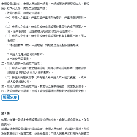
申請設置斜坡道，申請人應檢附申請書、申請設置地點現況調查表、現況

照片及下列文件，向新工處提出申請：

一、依第四條第一款規定申請者：

    （一）申請人之車庫、停車位或停車場有收費者：停車場登記證影本

          。

    （二）申請人之車庫、停車位或停車場設置於建築物內或已建築之土

          地，而未收費者：建築物使用執照及核准平面圖影本。

    （三）申請人之車庫、停車位或停車場設置於私有未建築土地，而未

          收費者：

          1.地籍圖謄本（標示申請地點、斜坡道位置及相關道路名稱）

            。

          2.申請人之身分證明文件影本。

          3.土地使用同意書。

二、依第六條第一款規定申請者：

    （一）申請人行動不便之相關證明（如身心障礙證明影本、醫療診斷

          證明書或里辦公處出具之證明書等）。

    （二）房屋所有權狀影本（所有權人為申請人本人或其親屬），或申

          請人設籍證明文件。

三、依第六條第二款規定申請，其為私立醫療機構者：開業執照影本。

四、依前條規定申請者：由新工處依個案認定應檢附之相關證明文件。
相關SOP
第 9 條
依第六條第一款規定申請設置斜坡道經核准者，由新工處負責施工，並負

擔費用。

前項以外申請設置斜坡道經核准者，申請人應依新工處核發之圖說，於核

准日起三個月內設置完成，並負擔費用；申請人因故未能於期限內設置完
