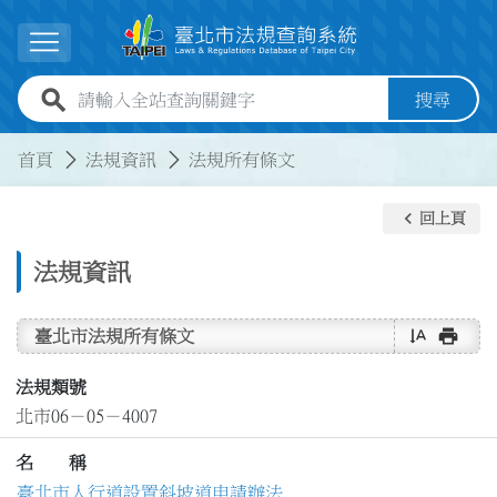
跳到主要內容
展開選單
全站查詢關鍵字欄位
搜尋
:::
:::
首頁
法規資訊
法規所有條文
keyboard_arrow_left
回上頁
法規資訊
text_rotate_vertical
print
臺北市法規所有條文
法規類號
北市06－05－4007
名 稱
臺北市人行道設置斜坡道申請辦法