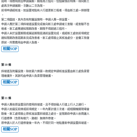
成時，得敘明原因申請展期，期限為三個月。但個案情形特殊，得向新工

處再次申請展期，次數以二次為限。

前項申請經核准，如設置地點有人行道更新工程者，得由新工處一併辦理

。

第二項圖說，其內含有附屬設施時，申請人應一併設置。

申請人應於第二項斜坡道設置完成後向新工處申請竣工查驗，經查驗不合

格者，新工處應通知限期改善，期限不得超過三個月。

申請人未於設置期限或展延期限屆滿前設置完成，或經新工處依前項規定

通知限期改善屆期未完成改善者，新工處得廢止其核准處分，並僱工恢復

原狀，所需費用由申請人負擔。
相關SOP
第 10 條
斜坡道及附屬設施，除依第六條第一款規定申請核准設置由新工處負責管

理維護外，其餘均由申請人負責管理維護。
相關SOP
第 11 條
申請人應依原設置目的使用斜坡道，且不得妨礙人行道上行人之通行。

申請人如違反前條或前項規定，一年內累計達三次者，經相關機關現場會

勘後，新工處得廢止原核准設置斜坡道之處分，並限期命申請人依周邊人

行道標準（含原有樹穴、路樹）無條件修復。

原申請人於人行道修復後一年內，不得於同一地點重新申請設置斜坡道。
相關SOP