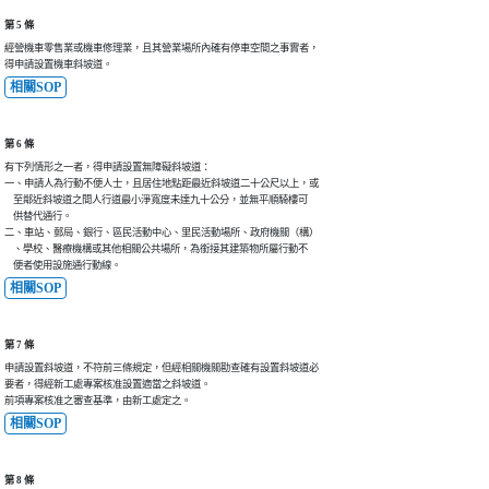
第 5 條
經營機車零售業或機車修理業，且其營業場所內確有停車空間之事實者，

得申請設置機車斜坡道。
相關SOP
第 6 條
有下列情形之一者，得申請設置無障礙斜坡道：

一、申請人為行動不便人士，且居住地點距最近斜坡道二十公尺以上，或

    至鄰近斜坡道之間人行道最小淨寬度未達九十公分，並無平順騎樓可

    供替代通行。

二、車站、郵局、銀行、區民活動中心、里民活動場所、政府機關（構）

    、學校、醫療機構或其他相關公共場所，為銜接其建築物所屬行動不

    便者使用設施通行動線。
相關SOP
第 7 條
申請設置斜坡道，不符前三條規定，但經相關機關勘查確有設置斜坡道必

要者，得經新工處專案核准設置適當之斜坡道。

前項專案核准之審查基準，由新工處定之。
相關SOP
第 8 條