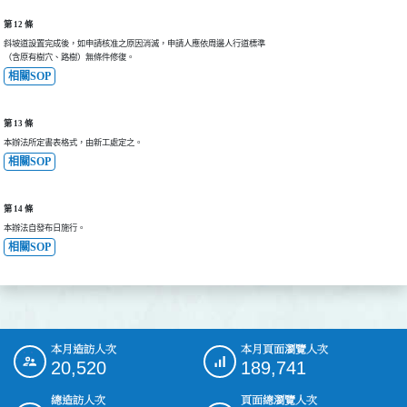
第 12 條
斜坡道設置完成後，如申請核准之原因消滅，申請人應依周邊人行道標準

（含原有樹穴、路樹）無條件修復。
相關SOP
第 13 條
本辦法所定書表格式，由新工處定之。
相關SOP
第 14 條
本辦法自發布日施行。
相關SOP
本月造訪人次
本月頁面瀏覽人次
:::
20,520
189,741
總造訪人次
頁面總瀏覽人次