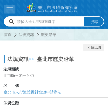
跳到主要內容
展開選單
全站查詢關鍵字欄位
搜尋
:::
:::
首頁
法規資訊
歷史沿革
keyboard_arrow_left
回上頁
法規資訊
臺北市歷史沿革
法規類號
北市06－05－4007
名 稱
臺北市人行道設置斜坡道申請辦法
法規位階