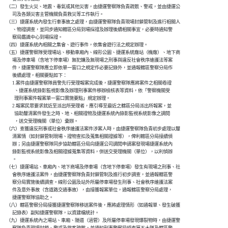
    （二）發生火災、地震、毒氣或其他災害，由捷運警察隊負責疏散、警戒，並由捷運公

          司及各類災害主管機關負責救災等工作執行。

    （三）捷運系統內發生行車事故之處理，由捷運警察隊負責現場封鎖管制及進行相關人

          、物證調查，並同步通知轄區分局到場採證及辦理後續相關事宜，必要時通知警

          察局鑑識中心到場採證。

    （四）捷運系統內相關之集會、遊行事件，依集會遊行法之規定辦理。

    （五）捷運警察隊受理場站、移動車廂內、線形公園、捷運系統廠站（機廠）、地下商

          場及停車場（含地下停車場）無犯嫌及無現場之刑事與違反社會秩序維護法等案

          件，捷運警察隊應立即依單一窗口之規定作必要記錄外，並通報轄區警察分局作

          後續處理，相關要點如下：

          1.案件由捷運警察隊員警先行受理報案完成後，捷運警察隊應將案件之相關卷證

            、捷運系統錄影監視影像及辦理刑事案件移辦檢核表等資料，依「警察機關受

            理刑事案件報案單一窗口實施要點」規定辦理。

          2.報案民眾要求就近至派出所受理者，應引導至最近之轄區分局派出所報案，並

            協助釐清案件發生之時、地、相關證物及捷運系統內錄影監視系統影像之調閱

            ，送交受理機關（單位）彙辦。

    （六）查獲違反刑事或社會秩序維護法案件涉案人時，由捷運警察隊負責初步處理以釐

          清案情（如封鎖管制現場、證物查扣及蒐集相關證據等），俾利轄區分局接續偵

          辦；另由捷運警察隊同步協助轄區分局向捷運公司調閱申請案發現場捷運系統內

          錄影監視系統影像及相關證據蒐集等資料，併送交受理機關（單位），以利偵辦

          。

    （七）捷運場站、車廂內、地下商場及停車場（含地下停車場）發生有現場之刑事、社

          會秩序維護法案件，由捷運警察隊負責封鎖管制及進行初步調查，並通報轄區警

          察分局實施後續調查。線形公園及站外所屬停車場發生刑事、社會秩序維護法案

          件及意外事故（含道路交通事故），由接獲報案單位，通報轄區警察分局處理，

          捷運警察隊協助之。

    （八）轄區警察分局接獲捷運警察隊移送案件後，應將處理情形（如通報單、發生破獲

          記錄表）副知捷運警察隊，以資建檔統計。

    （九）捷運系統內之場站、車廂、隧道（涵管）及所屬停車場發現爆裂物時，由捷運警
