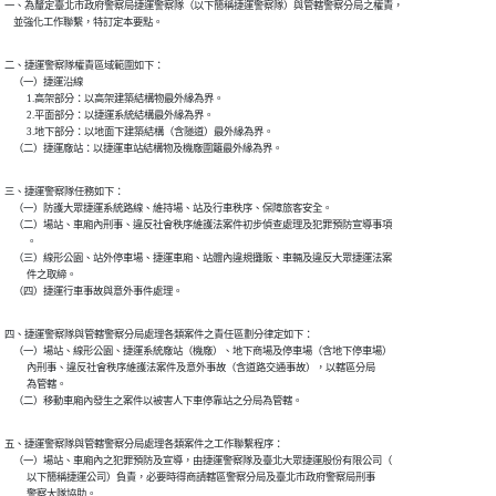
一、為釐定臺北市政府警察局捷運警察隊（以下簡稱捷運警察隊）與管轄警察分局之權責，

    並強化工作聯繫，特訂定本要點。
二、捷運警察隊權責區域範圍如下：

    （一）捷運沿線

          1.高架部分：以高架建築結構物最外緣為界。

          2.平面部分：以捷運系統結構最外緣為界。

          3.地下部分：以地面下建築結構（含隧道）最外緣為界。

    （二）捷運廠站：以捷運車站結構物及機廠圍籬最外緣為界。
三、捷運警察隊任務如下：

    （一）防護大眾捷運系統路線、維持場、站及行車秩序、保障旅客安全。

    （二）場站、車廂內刑事、違反社會秩序維護法案件初步偵查處理及犯罪預防宣導事項

          。

    （三）線形公園、站外停車場、捷運車廂、站體內違規攤販、車輛及違反大眾捷運法案

          件之取締。

    （四）捷運行車事故與意外事件處理。
四、捷運警察隊與管轄警察分局處理各類案件之責任區劃分律定如下：

    （一）場站、線形公園、捷運系統廠站（機廠）、地下商場及停車場（含地下停車場）

          內刑事、違反社會秩序維護法案件及意外事故（含道路交通事故），以轄區分局

          為管轄。

    （二）移動車廂內發生之案件以被害人下車停靠站之分局為管轄。
五、捷運警察隊與管轄警察分局處理各類案件之工作聯繫程序：

    （一）場站、車廂內之犯罪預防及宣導，由捷運警察隊及臺北大眾捷運股份有限公司（

          以下簡稱捷運公司）負責，必要時得商請轄區警察分局及臺北市政府警察局刑事

          警察大隊協助。
