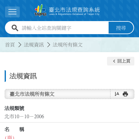
跳到主要內容
展開選單
全站查詢關鍵字欄位
搜尋
:::
:::
首頁
法規資訊
法規所有條文
keyboard_arrow_left
回上頁
法規資訊
text_rotate_vertical
print
臺北市法規所有條文
法規類號
北市10－10－2006
名 稱
(廢)