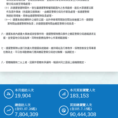
          察隊負責現場封鎖、警戒及旅客疏散，並通知刑事警察局偵查第五大隊及轄區警

          察分局派員至現場處理。

    （十）非捷運營運時間內，發生屬捷運警察權限範圍內之各項違規、違反大眾捷運法案

          件及意外事故（含道路交通事故），由轄區警察分局先作緊急處理，俟捷運警察

          隊趕赴現場後，再移由捷運警察隊負責處理。

    （十一）捷運系統結構物外之線形公園、站外停車場等開放空間治安維護工作，捷運營

            業時間由捷運警察隊負責；非捷運營運時間由轄區警察分局負責。
六、捷運系統內遇重大事故或突發事件時，捷運警察隊應向事件之轄區警察分局通報請求支

    援，並受當地分局長指揮，同時依勤務指揮中心作業規範通報。
七、捷運警察隊以遂行防護大眾捷運系統路線、維持場站及行車秩序、保障旅客安全等專業

    任務為主，平日各項勤務執行應與轄區警察分局密切聯繫、協調配合。
八、管轄機關有二以上者，因案件管轄有爭議時，報請共同之直接上級機關裁定。
本月造訪人次
本月頁面瀏覽人次
:::
19,904
183,153
總造訪人次
頁面總瀏覽人次
(自93.07.26起)
(自105.7.15起)
7,804,309
90,444,308