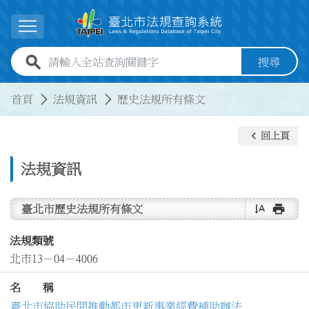
跳到主要內容
展開選單
全站查詢關鍵字欄位
搜尋
:::
:::
首頁
法規資訊
歷史法規所有條文
keyboard_arrow_left
回上頁
法規資訊
text_rotate_vertical
print
臺北市歷史法規所有條文
法規類號
北市13－04－4006
名 稱
臺北市協助民間推動都市更新事業經費補助辦法