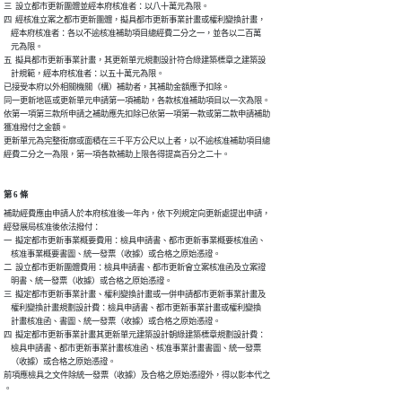
三  設立都市更新團體並經本府核准者：以八十萬元為限。

四  經核准立案之都市更新團體，擬具都市更新事業計畫或權利變換計畫，

    經本府核准者：各以不逾核准補助項目總經費二分之一，並各以二百萬

    元為限。

五  擬具都市更新事業計畫，其更新單元規劃設計符合綠建築標章之建築設

    計規範，經本府核准者：以五十萬元為限。

已接受本府以外相關機關（構）補助者，其補助金額應予扣除。

同一更新地區或更新單元申請第一項補助，各款核准補助項目以一次為限。

依第一項第三款所申請之補助應先扣除已依第一項第一款或第二款申請補助

獲准撥付之金額。

更新單元為完整街廓或面積在三千平方公尺以上者，以不逾核准補助項目總

經費二分之一為限，第一項各款補助上限各得提高百分之二十。
第 6 條
補助經費應由申請人於本府核准後一年內，依下列規定向更新處提出申請，

經發展局核准後依法撥付：

一  擬定都市更新事業概要費用：檢具申請書、都市更新事業概要核准函、

    核准事業概要書圖、統一發票（收據）或合格之原始憑證。

二  設立都市更新團體費用：檢具申請書、都市更新會立案核准函及立案證

    明書、統一發票（收據）或合格之原始憑證。 

三  擬定都市更新事業計畫、權利變換計畫或一併申請都市更新事業計畫及

    權利變換計畫規劃設計費：檢具申請書、都市更新事業計畫或權利變換

    計畫核准函、書圖、統一發票（收據）或合格之原始憑證。

四  擬定都市更新事業計畫其更新單元建築設計朝綠建築標章規劃設計費：

    檢具申請書、都市更新事業計畫核准函、核准事業計畫書圖、統一發票

    （收據）或合格之原始憑證。

前項應檢具之文件除統一發票（收據）及合格之原始憑證外，得以影本代之

。