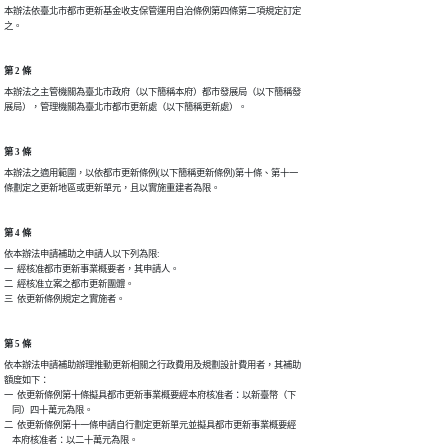
本辦法依臺北市都市更新基金收支保管運用自治條例第四條第二項規定訂定

之。
第 2 條
本辦法之主管機關為臺北市政府（以下簡稱本府）都市發展局（以下簡稱發

展局），管理機關為臺北市都市更新處（以下簡稱更新處）。
第 3 條
本辦法之適用範圍，以依都市更新條例(以下簡稱更新條例)第十條、第十一

條劃定之更新地區或更新單元，且以實施重建者為限。
第 4 條
依本辦法申請補助之申請人以下列為限:

一  經核准都市更新事業概要者，其申請人。

二  經核准立案之都市更新團體。

三  依更新條例規定之實施者。
第 5 條
依本辦法申請補助辦理推動更新相關之行政費用及規劃設計費用者，其補助

額度如下：

一  依更新條例第十條擬具都市更新事業概要經本府核准者：以新臺幣（下

    同）四十萬元為限。

二  依更新條例第十一條申請自行劃定更新單元並擬具都市更新事業概要經

    本府核准者：以二十萬元為限。
