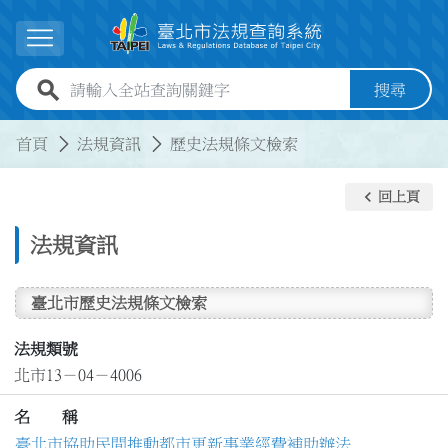
跳到主要內容
展開選單
全站查詢關鍵字欄位
搜尋
:::
:::
首頁
法規資訊
歷史法規條文檢索
keyboard_arrow_left
回上頁
法規資訊
臺北市歷史法規條文檢索
法規類號
北市13－04－4006
名 稱
臺北市協助民間推動都市更新事業經費補助辦法