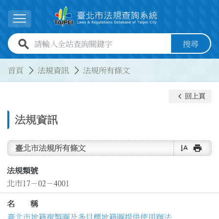
跳到主要內容
展開選單
全站查詢關鍵字欄位
搜尋
:::
:::
首頁
法規資訊
法規所有條文
keyboard_arrow_left
回上頁
法規資訊
text_rotate_vertical
print
臺北市法規所有條文
法規類號
北市17－02－4001
名 稱
臺北市地籍複製圖及多目標地籍圖提供使用辦法