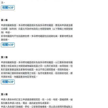
法。
相關SOP
第 2 條
申請地籍複製圖、多目標地籍圖或彩色版多目標地籍圖，應填具申請書並繳

交規費（如附表）向臺北市政府地政局土地開發總隊（以下簡稱土地開發總

隊）申請。

前項地籍圖均不包括圖廓坐標。多目標地籍圖包括道路名稱、重要地標及道

路街廓。
相關SOP
第 3 條
申請地籍複製圖、多目標地籍圖或彩色版多目標地籍圖，以已重新辦竣地籍

整理之地區者與土地開發總隊編製底圖之同一比例尺者為限，始得發給。但

對於國家重要設施及軍事用地範圍，依法不得公開閱覽者，得限制發給。

前項所稱已重新辦竣地籍整理之地區，指市地重劃地區、區段徵收地區、都

市更新地區、地籍圖重測地區等地區。
相關SOP
第 4 條
申請人應依本府訂定之申請書逐欄填寫區、段、小段、地號、圖幅號碼、繪

製份數及申請人姓名、電話、通訊處並簽名或蓋章。

申請人為各級行政機關、學校、公營事業機構者，得以函文敘明所需繪製之
