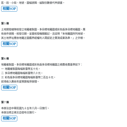
區、段、小段、地號、圖幅號碼、繪製份數替代申請書。
相關SOP
第 5 條
土地開發總隊核發之地籍複製圖、多目標地籍圖或彩色版多目標地籍圖，應

有收件號碼、核發日期，並蓋核發機關戳記，且註明「本地籍圖所列地號，

其土地界址應依地籍正圖鑑界經權利人間認定之實測成果為準。」之字樣。
相關SOP
第 6 條
地籍複製圖、多目標地籍圖或彩色版多目標地籍圖之規費收費基準如下：

一  地籍複製圖每幅新臺幣五十元。

二  多目標地籍圖每幅新臺幣八十元。

三  彩色版多目標地籍圖每幅新臺幣二百五十元。

前項收入應依年度預算程序辦理。
相關SOP
第 7 條
本辦法自中華民國九十五年八月一日施行。

本辦法修正條文自發布日施行。
相關SOP