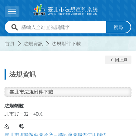
跳到主要內容
展開選單
全站查詢關鍵字欄位
搜尋
:::
:::
首頁
法規資訊
法規附件下載
keyboard_arrow_left
回上頁
法規資訊
臺北市法規附件下載
法規類號
北市17－02－4001
名 稱
臺北市地籍複製圖及多目標地籍圖提供使用辦法