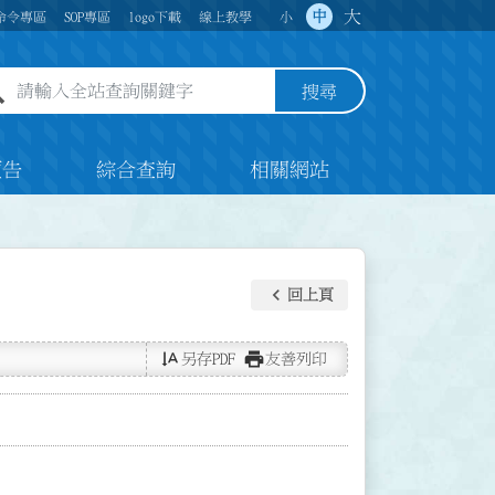
大
中
命令專區
SOP專區
logo下載
線上教學
小
全站查詢關鍵字欄位
搜尋
預告
綜合查詢
相關網站
keyboard_arrow_left
回上頁
text_rotate_vertical
print
另存PDF
友善列印