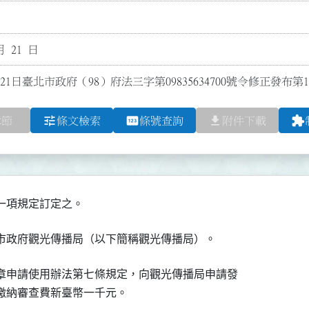
月 21 日
21日臺北市政府（98）府法三字第09835634700號令修正發布第
tune
pin
file_download
extension
章節
條文檢索
條號查詢
附件下載
一項規定訂定之。
市政府觀光傳播局（以下簡稱觀光傳播局）。
章申請使用辦法第七條規定，向觀光傳播局申請發

繳納審查費新臺幣一千元。