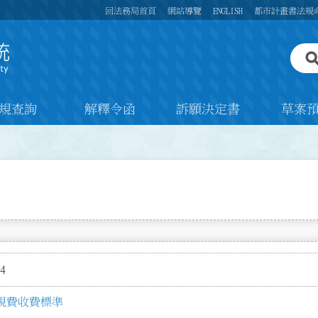
回法務局首頁
網站導覽
ENGLISH
都市計畫書法規
規查詢
解釋令函
訴願決定書
草案
4
規費收費標準