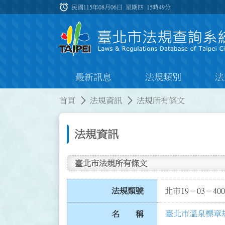
跳到主要內容
alarm
:::
民國115年08月06日 星期四
15時49分
最新訊息
法規類別
法
:::
:::
首頁
法規資訊
法規所有條文
法規資訊
臺北市法規所有條文
法規類號
北市19－03－400
臺北市溫泉標章
名 稱