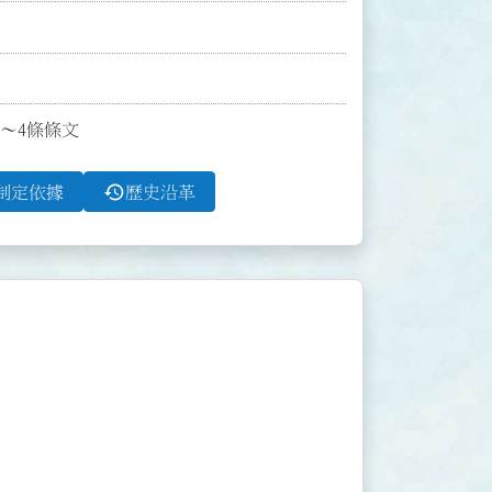
1～4條條文
history
制定依據
歷史沿革