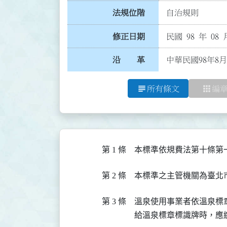
法規位階
自治規則
修正日期
民國 98 年 08 
沿 革
中華民國98年8月
subject
apps
所有條文
編
第 1 條
本標準依規費法第十條第
第 2 條
本標準之主管機關為臺北
第 3 條
溫泉使用事業者依溫泉標
給溫泉標章標識牌時，應