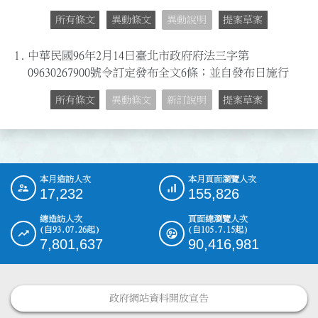
所有條文
異動條文
異動說明
提案草案
1.
中華民國96年2月14日臺北市政府府法三字第
09630267900號令訂定發布全文6條；並自發布日施行
所有條文
異動條文
新訂說明
提案草案
本月造訪人次
本月頁面瀏覽人次
:::
17,232
155,826
總造訪人次
頁面總瀏覽人次
(自93.07.26起)
(自105.7.15起)
7,801,637
90,416,981
政府網站資料開放宣告