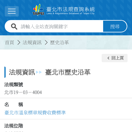
跳到主要內容
展開選單
全站查詢關鍵字欄位
搜尋
:::
:::
首頁
法規資訊
歷史沿革
keyboard_arrow_left
回上頁
法規資訊
臺北市歷史沿革
法規類號
北市19－03－4004
名 稱
臺北市溫泉標章規費收費標準
法規位階