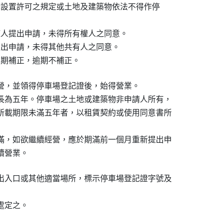
於設置許可之規定或土地及建築物依法不得作停

權人提出申請，未得所有權人之同意。

提出申請，未得其他共有人之同意。

限期補正，逾期不補正。
營，並領得停車場登記證後，始得營業。

長為五年。停車場之土地或建築物非申請人所有，

所載期限未滿五年者，以租賃契約或使用同意書所

滿，如欲繼續經營，應於期滿前一個月重新提出申

續營業。
出入口或其他適當場所，標示停車場登記證字號及

處定之。