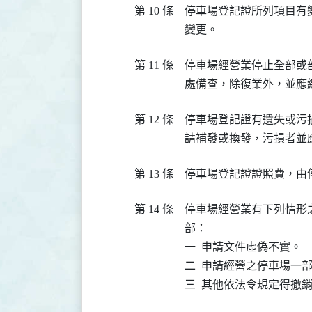
第 10 條
停車場登記證所列項目有
變更。
第 11 條
停車場經營業停止全部或
處備查，除復業外，並應
第 12 條
停車場登記證有遺失或污
請補發或換發，污損者並
第 13 條
停車場登記證證照費，由
第 14 條
停車場經營業有下列情形
部：

一  申請文件虛偽不實。

二  申請經營之停車場一
三  其他依法令規定得撤