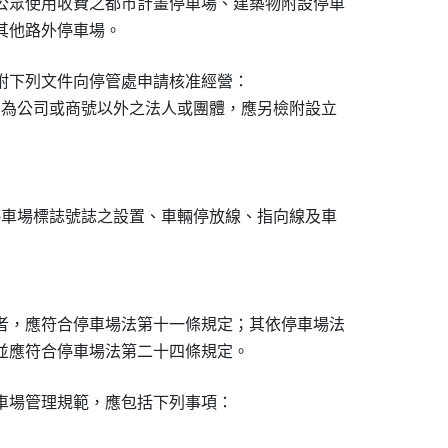
公眾使用收費之都市計畫停車場、建築物附設停車

其他路外停車場。
附下列文件向停管處申請核准經營：

如為公司或商號以外之法人或團體，應另檢附設立

停車場標誌號誌之設置、車輛停放線、指向線及車

者，應符合停車場法第十一條規定；其依停車場法

並應符合停車場法第二十四條規定。
車場管理規範，應包括下列事項：


