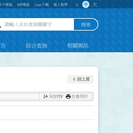
大
中
命令專區
SOP專區
logo下載
線上教學
小
全站查詢關鍵字欄位
搜尋
預告
綜合查詢
相關網站
keyboard_arrow_left
回上頁
text_rotate_vertical
print
另存PDF
友善列印