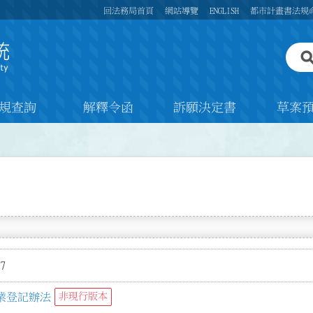
回法務局首頁
網站導覽
ENGLISH
都市計畫書法規
規查詢
解釋令函
訴願決定書
草案
7
業登記辦法
非現行版本