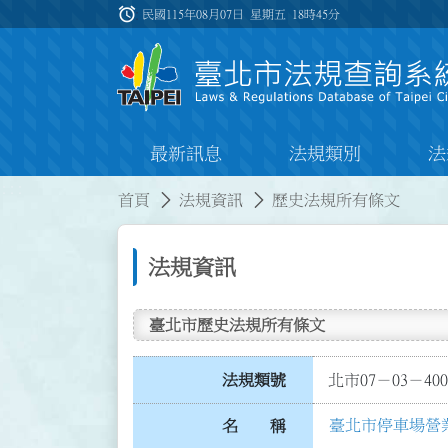
跳到主要內容
alarm
:::
民國115年08月07日 星期五
18時45分
最新訊息
法規類別
法
:::
:::
首頁
法規資訊
歷史法規所有條文
法規資訊
臺北市歷史法規所有條文
法規類號
北市07－03－400
臺北市停車場營
名 稱