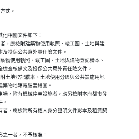
方式。

。
他相關文件如下：

間者，應檢附建築物使用執照、竣工圖、土地與建

謄本及投保公共意外責任險文件。

建築物使用執照、竣工圖、土地與建物登記謄本、

械安全檢查核備文及投保公共意外責任險文件。

檢附土地登記謄本、土地使用分區與公共設施用地

及建築物地籍電腦套繪圖。

車場，附有機械停車設施者，應另檢附本府都市發

。

有者，應檢附所有權人身分證明文件影本及租賃契

形之一者，不予核准：
