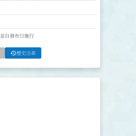
條；並自發布日施行
history
歷史沿革