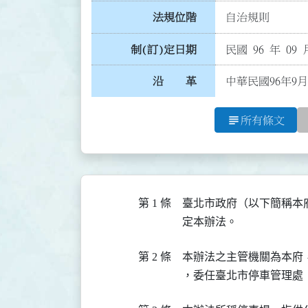
法規位階
自治規則
制(訂)定日期
民國 96 年 09 
沿 革
中華民國96年9月
subject
所有條文
第 1 條
臺北市政府（以下簡稱本
定本辦法。
第 2 條
本辦法之主管機關為本府
，委任臺北市停車管理處