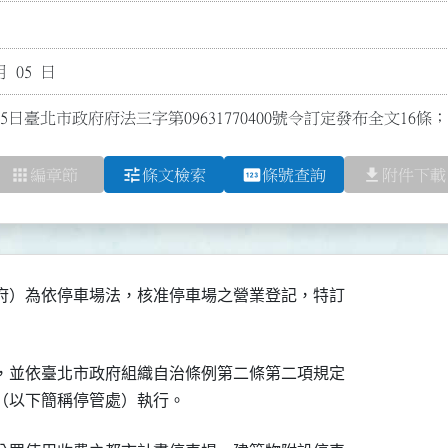
月 05 日
5日臺北市政府府法三字第09631770400號令訂定發布全文16
apps
tune
pin
file_download
編章節
條文檢索
條號查詢
附件下載
府）為依停車場法，核准停車場之營業登記，特訂

，並依臺北市政府組織自治條例第二條第二項規定

（以下簡稱停管處）執行。