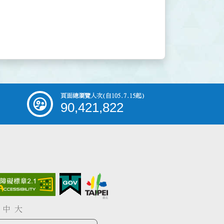
頁面總瀏覽人次
(自105.7.15起)
90,421,822
中
大