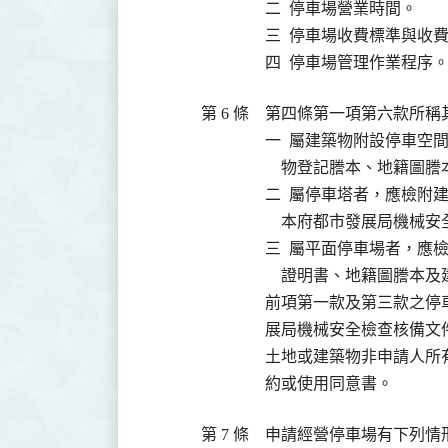
二  停車場營業時間。

三  停車場收費標準與收費
四  停車場管理作業程序
第 6 條
第四條第一項第六款所稱其
一  屬建築物附設停車空
    物登記謄本、地籍圖
二  屬停車塔者，應檢附
    本府都市發展局機
三  屬平面停車場者，應
    證明書、地籍圖謄本
前項第一款及第三款之停
展局機械安全檢查核備文件
土地或建築物非申請人所
約或使用同意書。
第 7 條
申請經營停車場有下列情