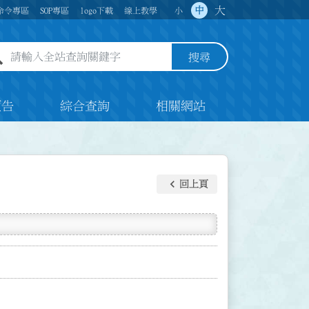
大
中
命令專區
SOP專區
logo下載
線上教學
小
全站查詢關鍵字欄位
搜尋
預告
綜合查詢
相關網站
keyboard_arrow_left
回上頁