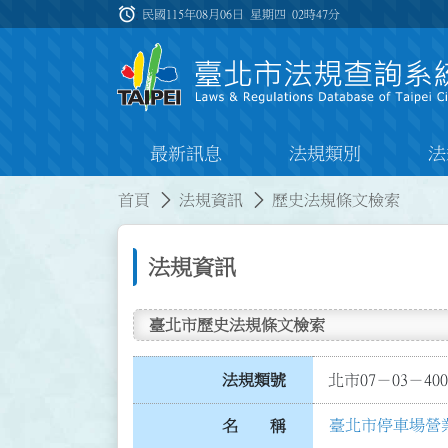
跳到主要內容
alarm
:::
民國115年08月06日 星期四
02時47分
最新訊息
法規類別
法
:::
:::
首頁
法規資訊
歷史法規條文檢索
法規資訊
臺北市歷史法規條文檢索
法規類號
北市07－03－400
臺北市停車場營
名 稱