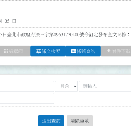
月 05 日
5日臺北市政府府法三字第09631770400號令訂定發布全文16
apps
tune
pin
file_download
編章節
條文檢索
條號查詢
附件下載
送出查詢
清除重填