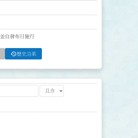
條；並自發布日施行
history
歷史沿革