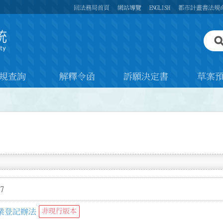
回法務局首頁
網站導覽
ENGLISH
都市計畫書法規
規查詢
解釋令函
訴願決定書
草案
7
業登記辦法
非現行版本