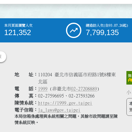
本月頁面瀏覽人次
總造訪人次
(自93.07.26起)
121,352
7,799,135
策
地 址
110204 臺北市信義區市府路1號8樓東
北區
電 話
1999
(非臺北市
02-27208889
)
小
傳 真
02-27596695、02-27593266
陳情系統
https://1999.gov.taipei
電子信箱
la_laws@gov.taipei
本局信箱係處理與系統相關之問題，其餘市政問題請至陳
情系統反映。