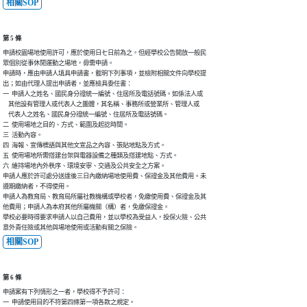
相關SOP
第 5 條
申請校園場地使用許可，應於使用日七日前為之。但經學校公告開放一般民

眾個別從事休閒運動之場地，毋需申請。

申請時，應由申請人填具申請書，載明下列事項，並檢附相關文件向學校提

出；如由代理人提出申請者，並應檢具委任書：

一  申請人之姓名、國民身分證統一編號、住居所及電話號碼。如係法人或

    其他設有管理人或代表人之團體，其名稱、事務所或營業所、管理人或

    代表人之姓名、國民身分證統一編號、住居所及電話號碼。

二  使用場地之目的、方式、範圍及起訖時間。

三  活動內容。

四  海報、宣傳標語與其他文宣品之內容、張貼地點及方式。

五  使用場地所需搭建台架與電器設備之種類及搭建地點、方式。

六  維持場地內外秩序、環境安寧、交通及公共安全之方案。

申請人應於許可處分送達後三日內繳納場地使用費、保證金及其他費用。未

遵期繳納者，不得使用。

申請人為教育局、教育局所屬社教機構或學校者，免繳使用費、保證金及其

他費用；申請人為本府其他所屬機關（構）者，免繳保證金。

學校必要時得要求申請人以自己費用，並以學校為受益人，投保火險、公共

意外責任險或其他與場地使用或活動有關之保險。
相關SOP
第 6 條
申請案有下列情形之一者，學校得不予許可：

一  申請使用目的不符第四條第一項各款之規定。
