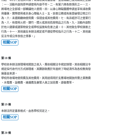
日起一年內不受理其申請；有減收費用優惠者，並應補繳已使用期間之差額

：一、活動內容與原申請使用內容不符。二、有第六條各款情形之一。三、

將場地之全部或一部轉讓他人使用。四、以身心障礙團體申請並享有減收費

用優惠，實際使用者非身心障礙人士。五、妨害公務或有故意破壞公物之行

為。六、未遵期繳納使用費、保證金或其他費用。七、有非經許可之營業行

為。八、有使用火把、爆竹、煙火或其他危險物品之行為。九、活動內容對

於他人健康或建築物安全或學校設施有危害之虞。十、其他致生學校損害之

行為。十一、其他違反本辦法規定或不遵從學校指示之行為。十二、其他違

反法令或公序良俗之情事。」
相關SOP
第 18 條
學校依本辦法辦理場地開放之收入，應依相關法令規定辦理。其依相關法令

規定採代收代付方式辦理者，其賸餘款應於年度終了時結清作為各校教育發

展基金來源。

學校所收場地使用費及其他費用，其用途得用於支應場地開放所需之業務費

、水電費、設備費、維護費及兼管人員之加班費、誤餐費等。
相關SOP
第 19 條
本辦法所定書表格式，由各學校另定之。
相關SOP
第 20 條