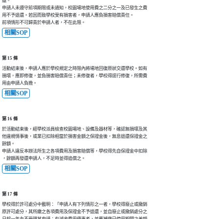
還。

申請人未遵守前項期限或未通知，校園場地使用費之二分之一及已發生之費

用不予退還。若因而致學校受有損害者，申請人應負損害賠償責任。

前項情形不可歸責於申請人者，不在此限。
相關SOP
第 15 條
活動結束後，申請人應於學校規定之時限內將場地回復原狀交還學校。如有

損壞，應即修復，並負損害賠償責任；未修復者，學校得逕行修復，所需費

用由申請人負擔。
相關SOP
第 16 條
於活動結束後，經學校派員檢查校園場地、設備及器材等，確認無損壞及其

他違規情事後，或業已扣除相當於損害金額之保證金後，無息退還保證金之

餘額。

申請人違反本辦法所生之各項費用及損害賠償等，學校得先自保證金中扣除

，餘額再發還申請人，不足時並得追償之。
相關SOP
第 17 條
學校得於許可處分中載明：「申請人有下列情形之一者，學校得廢止或撤銷

原許可處分，其所繳之各項費用及保證金不予退還，並自廢止或撤銷處分之
