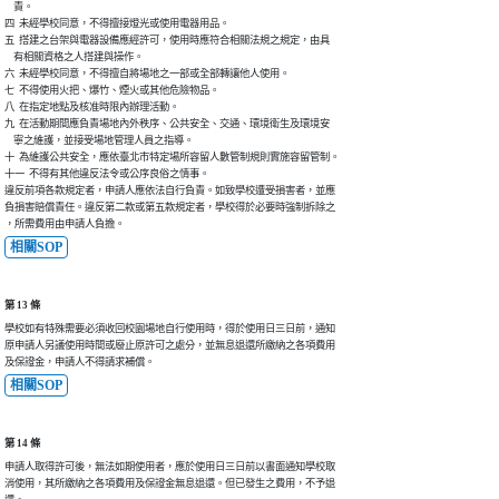
    責。

四  未經學校同意，不得擅接燈光或使用電器用品。

五  搭建之台架與電器設備應經許可，使用時應符合相關法規之規定，由具

    有相關資格之人搭建與操作。

六  未經學校同意，不得擅自將場地之一部或全部轉讓他人使用。

七  不得使用火把、爆竹、煙火或其他危險物品。

八  在指定地點及核准時限內辦理活動。

九  在活動期間應負責場地內外秩序、公共安全、交通、環境衛生及環境安

    寧之維護，並接受場地管理人員之指導。

十  為維護公共安全，應依臺北市特定場所容留人數管制規則實施容留管制。

十一  不得有其他違反法令或公序良俗之情事。

違反前項各款規定者，申請人應依法自行負責。如致學校遭受損害者，並應

負損害賠償責任。違反第二款或第五款規定者，學校得於必要時強制拆除之

，所需費用由申請人負擔。
相關SOP
第 13 條
學校如有特殊需要必須收回校園場地自行使用時，得於使用日三日前，通知

原申請人另議使用時間或廢止原許可之處分，並無息退還所繳納之各項費用

及保證金，申請人不得請求補償。
相關SOP
第 14 條
申請人取得許可後，無法如期使用者，應於使用日三日前以書面通知學校取

消使用，其所繳納之各項費用及保證金無息退還。但已發生之費用，不予退
