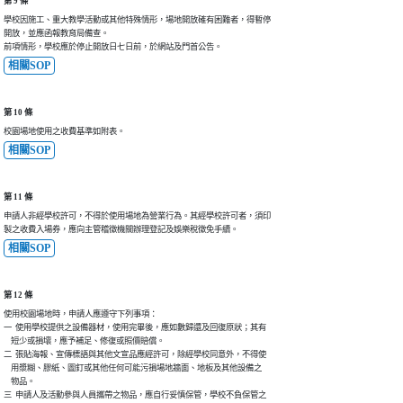
第 9 條
學校因施工、重大教學活動或其他特殊情形，場地開放確有困難者，得暫停

開放，並應函報教育局備查。

前項情形，學校應於停止開放日七日前，於網站及門首公告。
相關SOP
第 10 條
校園場地使用之收費基準如附表。
相關SOP
第 11 條
申請人非經學校許可，不得於使用場地為營業行為。其經學校許可者，須印

製之收費入場券，應向主管稽徵機關辦理登記及娛樂稅徵免手續。
相關SOP
第 12 條
使用校園場地時，申請人應遵守下列事項：

一  使用學校提供之設備器材，使用完畢後，應如數歸還及回復原狀；其有

    短少或損壞，應予補足、修復或照價賠償。

二  張貼海報、宣傳標語與其他文宣品應經許可，除經學校同意外，不得使

    用漿糊、膠紙、圖釘或其他任何可能污損場地牆面、地板及其他設備之

    物品。

三  申請人及活動參與人員攜帶之物品，應自行妥慎保管，學校不負保管之
