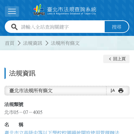
跳到主要內容
展開選單
全站查詢關鍵字欄位
搜尋
:::
:::
首頁
法規資訊
法規所有條文
keyboard_arrow_left
回上頁
法規資訊
text_rotate_vertical
print
臺北市法規所有條文
法規類號
北市05－07－4005
名 稱
臺北市立高級中等以下學校校園場地開放使用管理辦法