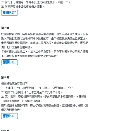
二  有第十七條規定一年內不受理其申請之情形，未逾一年。

三  其他違反法令或公序良俗之情事。
相關SOP
第 7 條
校園場地若於同一時段有多數申請人申請使用，以先申請者優先使用。但多

數人申請長期使用致場地時段不敷分配時，由學校協調解決或抽籤決定之。

申請長期使用校園場地，每期以三個月為限，期滿後如需繼續使用，應於期

滿日七日前重新提出申請。

長期使用者以每週二次、每次二小時為原則。但在不影響其他使用者之情形

下，學校得准予增加每週使用場地之次數及時數。
相關SOP
第 8 條
校園場地開放時間如下：

一  上課日：上午五時至七時、下午五時三十分至九時三十分。

二  週休二日及例假日：上午五時至下午九時三十分。

三  寒、暑假：學校辦理學藝活動時，開放時間比照上課日辦理，其餘開放

    時間比照週休二日及例假日辦理。

前項校園場地開放時間，得由學校視實際需要調整，並於調整日七日前，於

網站及門首公告。
相關SOP