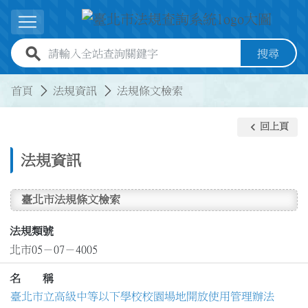
跳到主要內容
展開選單
全站查詢關鍵字欄位
搜尋
:::
:::
首頁
法規資訊
法規條文檢索
keyboard_arrow_left
回上頁
法規資訊
臺北市法規條文檢索
法規類號
北市05－07－4005
名 稱
臺北市立高級中等以下學校校園場地開放使用管理辦法